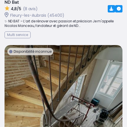
ND Bat
4,8/5
(8 avis)
Fleury-les-Aubrais (45400)
✨ ND BAT – L’art de rénover avec passion et précision Je m'appelle
Nicolas Manceau, fondateur et gérant de ND...
Multi service
Disponibilité inconnue