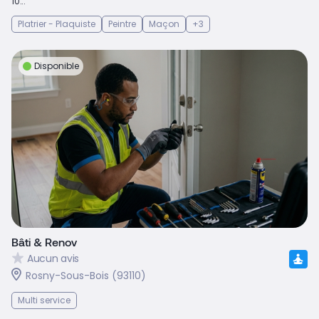
10...
Platrier - Plaquiste
Peintre
Maçon
+3
Disponible
Bâti & Renov
Aucun avis
Rosny-Sous-Bois (93110)
Multi service