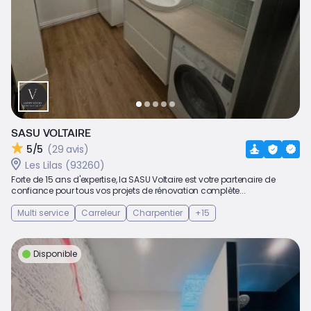
SASU VOLTAIRE
5/5
(29 avis)
Les Lilas (93260)
Forte de 15 ans d'expertise, la SASU Voltaire est votre partenaire de
confiance pour tous vos projets de rénovation complète...
Multi service
Carreleur
Charpentier
+15
Disponible