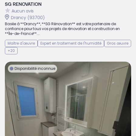
SG RENOVATION
Aucun avis
Drancy (93700)
Basée à **Drancy**, **SG Rénovation** est votre partenaire de
confiance pour tous vos projets de rénovation et construction en
**Île-de-France**....
Maître d'œuvre
Expert en traitement de l'humidité
Gros œuvre
+20
Disponibilité inconnue