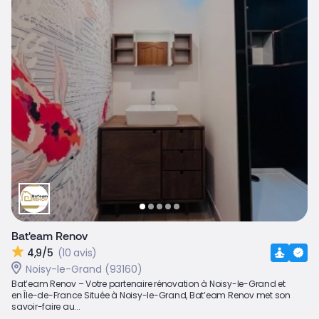
Bat'eam Renov
4,9/5
(10 avis)
Noisy-le-Grand (93160)
Bat’eam Renov – Votre partenaire rénovation à Noisy-le-Grand et
en Île-de-France Située à Noisy-le-Grand, Bat’eam Renov met son
savoir-faire au...