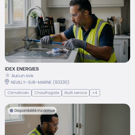
IDEX ENERGIES
Aucun avis
NEUILLY-SUR-MARNE (93330)
Climaticien
Chauffagiste
Multi service
+4
Disponibilité inconnue