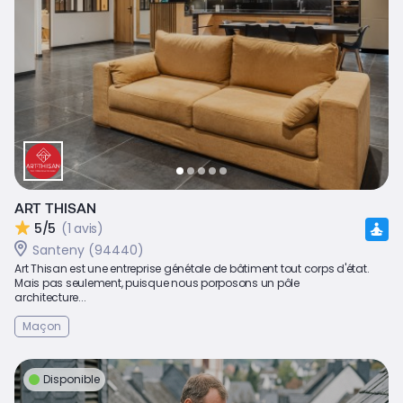
ART THISAN
5/5
(1 avis)
Santeny (94440)
Art Thisan est une entreprise génétale de bâtiment tout corps d'état.
Mais pas seulement, puisque nous porposons un pôle
architecture...
Maçon
Disponible