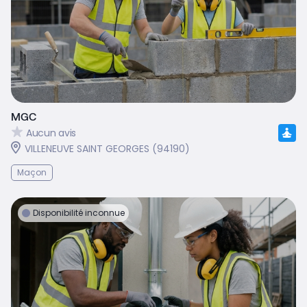
MGC
Aucun avis
VILLENEUVE SAINT GEORGES (94190)
Maçon
Disponibilité inconnue