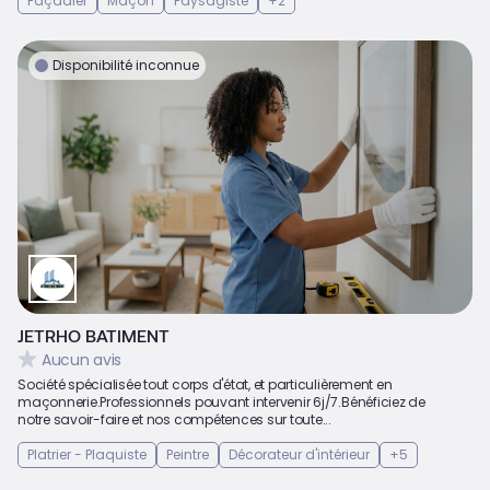
Façadier
Maçon
Paysagiste
+2
Disponibilité inconnue
JETRHO BATIMENT
Aucun avis
Société spécialisée tout corps d'état, et particulièrement en
maçonnerie.Professionnels pouvant intervenir 6j/7.Bénéficiez de
notre savoir-faire et nos compétences sur toute...
Platrier - Plaquiste
Peintre
Décorateur d'intérieur
+5