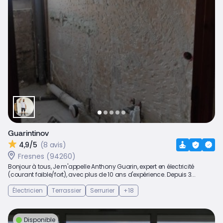
Guarintinov
4,9/5
(8 avis)
Fresnes (94260)
Bonjour à tous, Je m'appelle Anthony Guarin, expert en électricité
(courant faible/fort), avec plus de 10 ans d'expérience. Depuis 3...
Électricien
Terrassier
Serrurier
+18
Disponible