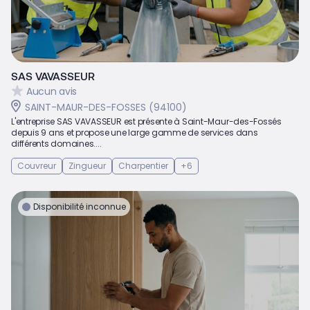
SAS VAVASSEUR
Aucun avis
SAINT-MAUR-DES-FOSSES (94100)
L'entreprise SAS VAVASSEUR est présente à Saint-Maur-des-Fossés
depuis 9 ans et propose une large gamme de services dans
différents domaines....
Couvreur
Zingueur
Charpentier
+6
Disponibilité inconnue