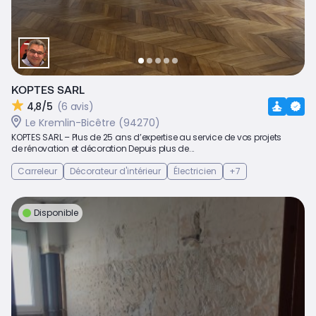
KOPTES SARL
4,8/5
(6 avis)
Le Kremlin-Bicêtre (94270)
KOPTES SARL – Plus de 25 ans d’expertise au service de vos projets
de rénovation et décoration Depuis plus de...
Carreleur
Décorateur d'intérieur
Électricien
+7
Disponible