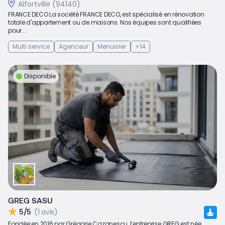
Alfortville (94140)
FRANCE DECO La société FRANCE DECO, est spécialisé en rénovation
totale d'appartement ou de maisons. Nos équipes sont qualifiées
pour...
Multi service
Agenceur
Menuisier
+14
Disponible
GREG SASU
5/5
(1 avis)
Fondée en 2016 par Grégorie Cazanescu, l’entreprise GREG est née