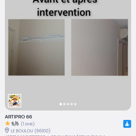
ARTIPRO 66
5/5
(1 avis)
LE BOULOU (66100)