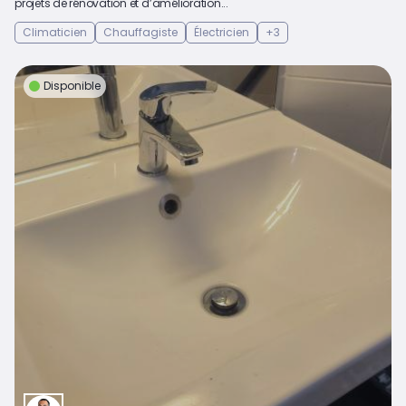
projets de rénovation et d’amélioration...
Climaticien
Chauffagiste
Électricien
+3
Disponible