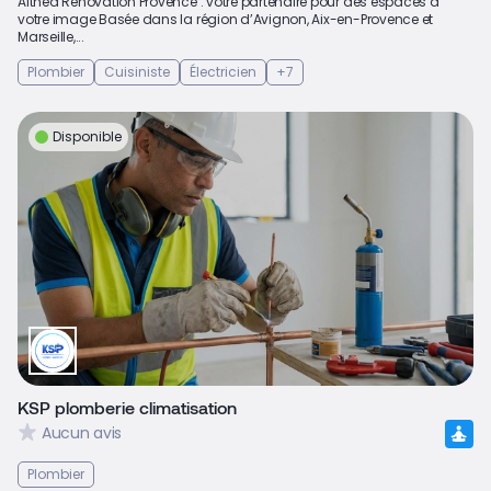
Althea Rénovation Provence : votre partenaire pour des espaces à
votre image Basée dans la région d’Avignon, Aix-en-Provence et
Marseille,...
Plombier
Cuisiniste
Électricien
+7
Disponible
KSP plomberie climatisation
Aucun avis
Plombier