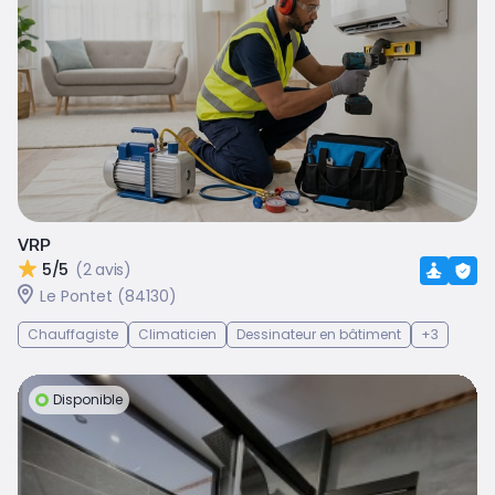
VRP
5/5
(2 avis)
Le Pontet (84130)
Chauffagiste
Climaticien
Dessinateur en bâtiment
+3
Disponible