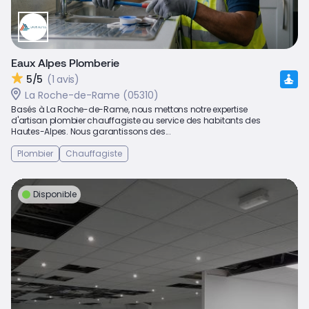
Eaux Alpes Plomberie
5/5
(1 avis)
La Roche-de-Rame (05310)
Basés à La Roche-de-Rame, nous mettons notre expertise
d'artisan plombier chauffagiste au service des habitants des
Hautes-Alpes. Nous garantissons des...
Plombier
Chauffagiste
Disponible