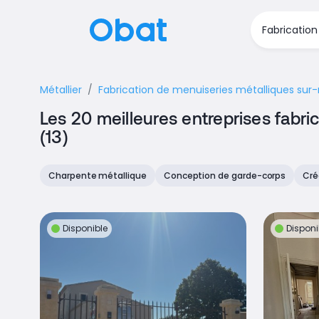
Métallier
Fabrication de menuiseries métalliques su
Les 20 meilleures entreprises fab
(13)
Charpente métallique
Conception de garde-corps
Cré
Disponible
Disponi