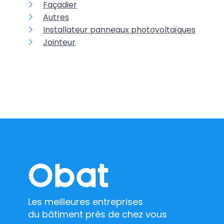
Façadier
Autres
Installateur panneaux photovoltaïques
Jointeur
Les meilleures entreprises
du bâtiment près de chez vous