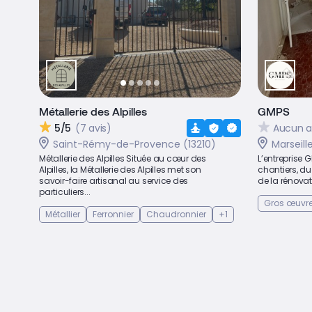
Métallerie des Alpilles
GMPS
5/5
(7 avis)
Aucun a
Saint-Rémy-de-Provence (13210)
Marseill
Métallerie des Alpilles Située au cœur des
L’entreprise 
Alpilles, la Métallerie des Alpilles met son
chantiers, d
savoir-faire artisanal au service des
de la rénovati
particuliers...
Gros œuvr
Métallier
Ferronnier
Chaudronnier
+1