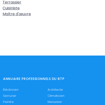
Terrassier
Cuisiniste
Maître d'œuvre
ANNUAIRE PROFESSIONNELS DU BTP
Éléctricien
Architecte
Serrurier
Climaticien
Peintre
Menuisier