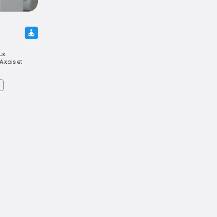
ux
Aixois et