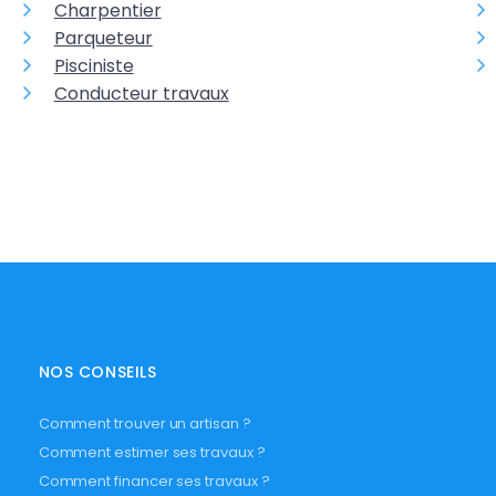
Charpentier
Parqueteur
Pisciniste
Conducteur travaux
NOS CONSEILS
Comment trouver un artisan ?
Comment estimer ses travaux ?
Comment financer ses travaux ?