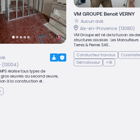
VM GROUPE Benoit VERNY
Aucun avis
Aix-en-Provence (13080)
VM Groupe est né de la fusion de de
structures aixoises : Les Maroufleurs 
Terres & Pierres SAS...
Conducteur travaux
Cuisiniste
vis
Démolisseur
+18
e (13004)
GMPS réalise tous types de
u gros œuvres au second œuvre,
on à la construction et...
e