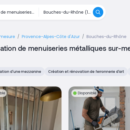
r-mesure
Provence-Alpes-Côte d'Azur
Bouches-du-Rhône
rication de menuiseries métalliques sur
ation d'une mezzanine
Création et rénovation de ferronnerie d'art
ble
Disponible