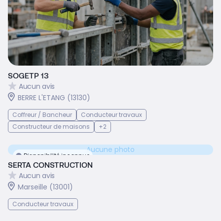
SOGETP 13
Aucun avis
BERRE L'ETANG (13130)
Coffreur / Bancheur
Conducteur travaux
Constructeur de maisons
+2
Aucune photo
Disponibilité inconnue
SERTA CONSTRUCTION
Aucun avis
Marseille (13001)
Conducteur travaux