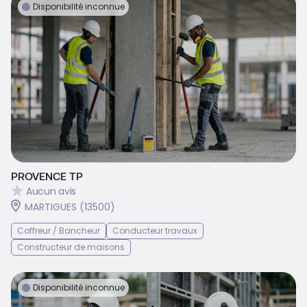
Disponibilité inconnue
PROVENCE TP
Aucun avis
MARTIGUES (13500)
Coffreur / Bancheur
Conducteur travaux
Constructeur de maisons
Disponibilité inconnue