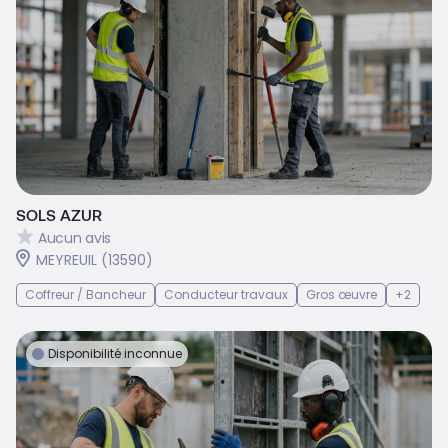
SOLS AZUR
Aucun avis
MEYREUIL (13590)
Coffreur / Bancheur
Conducteur travaux
Gros œuvre
+2
Disponibilité inconnue