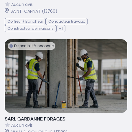
Aucun avis
SAINT-CANNAT (13760)
Coffreur / Bancheur
Conducteur travaux
Constructeur de maisons
+1
Disponibilité inconnue
SARL GARDANNE FORAGES
Aucun avis
SIMIANE-COLLONGUE (13109)