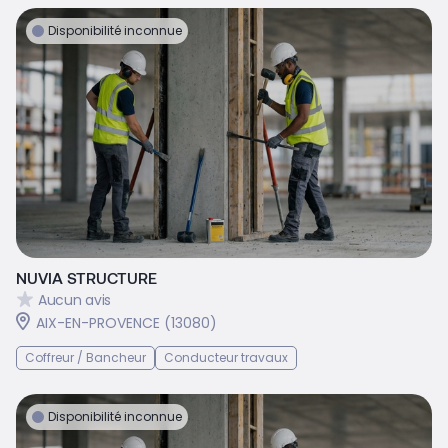
Disponibilité inconnue
NUVIA STRUCTURE
Aucun avis
AIX-EN-PROVENCE (13080)
Coffreur / Bancheur
Conducteur travaux
Disponibilité inconnue