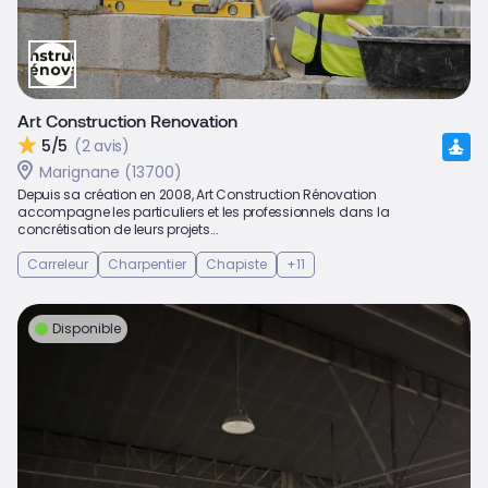
Art Construction Renovation
5/5
(2 avis)
Marignane (13700)
Depuis sa création en 2008, Art Construction Rénovation
accompagne les particuliers et les professionnels dans la
concrétisation de leurs projets...
Carreleur
Charpentier
Chapiste
+11
Disponible