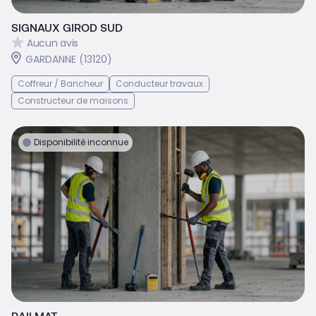
SIGNAUX GIROD SUD
Aucun avis
GARDANNE (13120)
Coffreur / Bancheur
Conducteur travaux
Constructeur de maisons
Disponibilité inconnue
RAILMAT