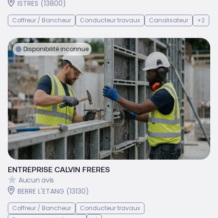
ISTRES (13800)
Coffreur / Bancheur
Conducteur travaux
Canalisateur
+2
Disponibilité inconnue
ENTREPRISE CALVIN FRERES
Aucun avis
BERRE L'ETANG (13130)
Coffreur / Bancheur
Conducteur travaux