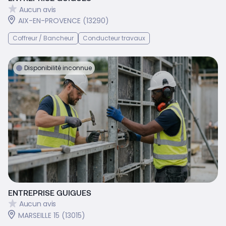
Aucun avis
AIX-EN-PROVENCE (13290)
Coffreur / Bancheur
Conducteur travaux
Disponibilité inconnue
ENTREPRISE GUIGUES
Aucun avis
MARSEILLE 15 (13015)