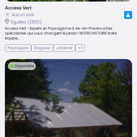
Access Vert
Aucun avis
Éguilles (13510)
Access Vert - Experts en Paysagisme à Aix-en-Provence Des
spécialistes qui vous changent le jardin ! NOTRE HISTOIRE Notre
équipe,...
Paysagiste
Élagueur
Jardinier
+1
Disponible