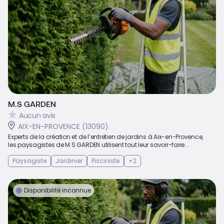
M.S GARDEN
Aucun avis
AIX-EN-PROVENCE (13090)
Experts de la création et de l’entretien de jardins à Aix-en-Provence,
les paysagistes de M.S GARDEN utilisent tout leur savoir-faire...
Paysagiste
Jardinier
Pisciniste
+2
Disponibilité inconnue