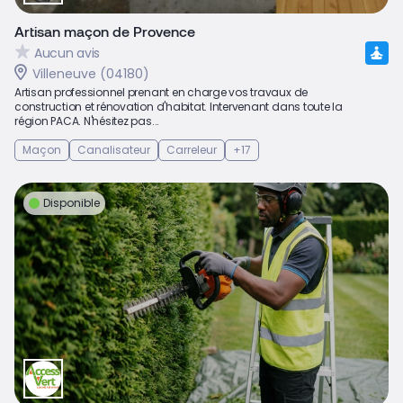
Artisan maçon de Provence
Aucun avis
Villeneuve (04180)
Artisan professionnel prenant en charge vos travaux de
construction et rénovation d'habitat. Intervenant dans toute la
région PACA. N'hésitez pas...
Maçon
Canalisateur
Carreleur
+17
Disponible