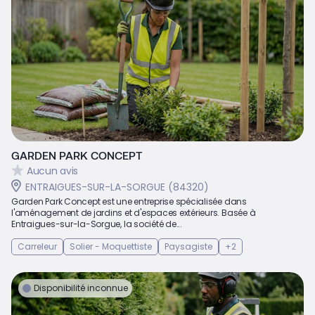
GARDEN PARK CONCEPT
Aucun avis
ENTRAIGUES-SUR-LA-SORGUE (84320)
Garden Park Concept est une entreprise spécialisée dans
l'aménagement de jardins et d'espaces extérieurs. Basée à
Entraigues-sur-la-Sorgue, la société de...
Carreleur
Solier - Moquettiste
Paysagiste
+2
Disponibilité inconnue