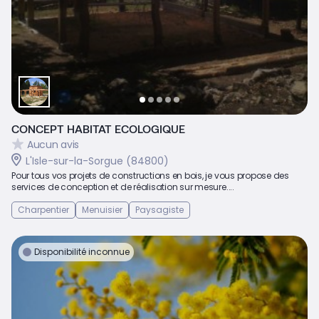
CONCEPT HABITAT ECOLOGIQUE
Aucun avis
L'Isle-sur-la-Sorgue (84800)
Pour tous vos projets de constructions en bois, je vous propose des
services de conception et de réalisation sur mesure....
Charpentier
Menuisier
Paysagiste
Disponibilité inconnue