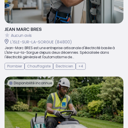
JEAN MARC BRES
Aucun avis
L'ISLE-SUR-LA-SORGUE (84800)
Jean-Marc BRES est une entreprise artisanale d'électricité basée à
L'Isle-sur-la-Sorgue depuis deux décennies. Spécialisée dans
l'électricité générale et l'automatisme de...
Plombier
Chauffagiste
Électricien
+4
Disponibilité inconnue