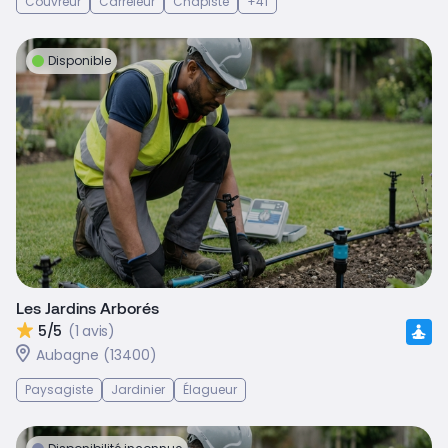
Couvreur
Carreleur
Chapiste
+41
Disponible
Les Jardins Arborés
5/5
(1 avis)
Aubagne (13400)
Paysagiste
Jardinier
Élagueur