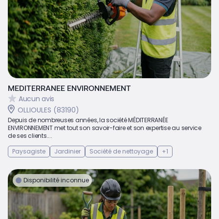
MEDITERRANEE ENVIRONNEMENT
Aucun avis
OLLIOULES (83190)
Depuis de nombreuses années, la société MÉDITERRANÉE
ENVIRONNEMENT met tout son savoir-faire et son expertise au service
de ses clients....
Paysagiste
Jardinier
Société de nettoyage
+1
Disponibilité inconnue