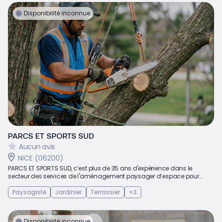
Disponibilité inconnue
PARCS ET SPORTS SUD
Aucun avis
NICE (06200)
PARCS ET SPORTS SUD, c’est plus de 35 ans d'expérience dans le
secteur des services de l'aménagement paysager d’espace pour...
Paysagiste
Jardinier
Terrassier
+3
Disponibilité inconnue