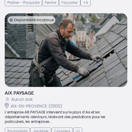
Platrier - Plaquiste
Peintre
Façadier
+9
Disponibilité inconnue
AIX PAYSAGE
Aucun avis
AIX-EN-PROVENCE (13100)
L’entreprise AIX PAYSAGE intervient sur le pays d’Aix et les
départements alentours, réalisant des prestations pour les
particuliers, les entreprises...
Paysagiste
Jardinier
Couvreur
+1