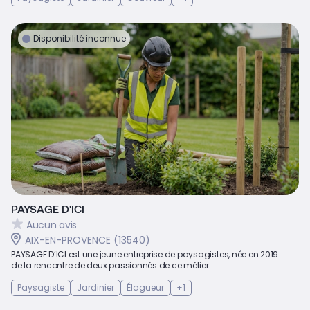
Disponibilité inconnue
PAYSAGE D'ICI
Aucun avis
AIX-EN-PROVENCE (13540)
PAYSAGE D’ICI est une jeune entreprise de paysagistes, née en 2019
de la rencontre de deux passionnés de ce métier...
Paysagiste
Jardinier
Élagueur
+1