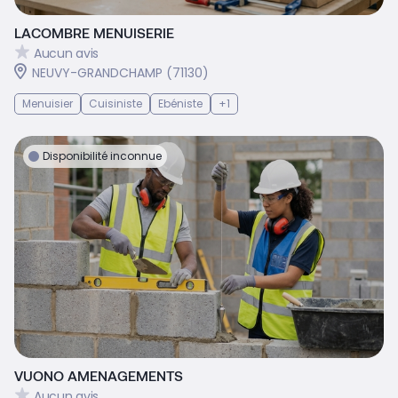
LACOMBRE MENUISERIE
Aucun avis
NEUVY-GRANDCHAMP (71130)
Menuisier
Cuisiniste
Ebéniste
+1
Disponibilité inconnue
VUONO AMENAGEMENTS
Aucun avis