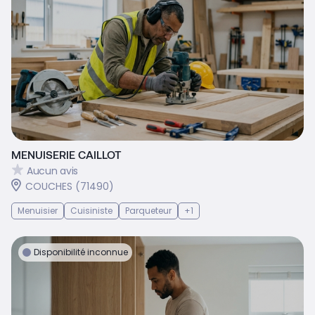
MENUISERIE CAILLOT
Aucun avis
COUCHES (71490)
Menuisier
Cuisiniste
Parqueteur
+1
Disponibilité inconnue