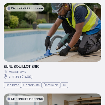
Disponibilité inconnue
EURL BOUILLOT ERIC
Aucun avis
AUTUN (71400)
Pisciniste
Cheministe
Électricien
+3
Disponibilité inconnue