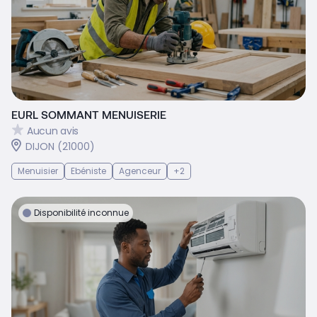
EURL SOMMANT MENUISERIE
Aucun avis
DIJON (21000)
Menuisier
Ebéniste
Agenceur
+2
Disponibilité inconnue