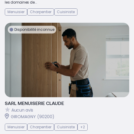
les domaines de...
Menuisier
Charpentier
Cuisiniste
Disponibilité inconnue
SARL MENUISERIE CLAUDE
Aucun avis
GIROMAGNY (90200)
Menuisier
Charpentier
Cuisiniste
+2