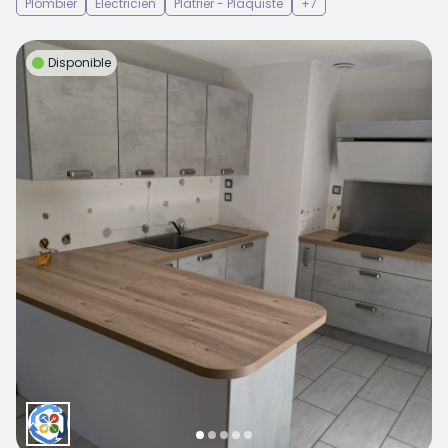
Plombier
Électricien
Platrier - Plaquiste
+7
Disponible