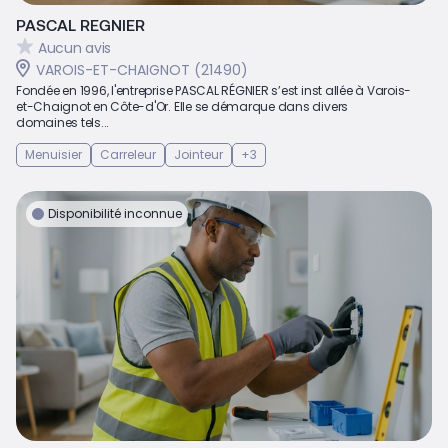
PASCAL REGNIER
Aucun avis
VAROIS-ET-CHAIGNOT (21490)
Fondée en 1996, l'entreprise PASCAL RÉGNIER s’est inst allée à Varois-
et-Chaignot en Côte-d'Or. Elle se démarque dans divers
domaines tels...
Menuisier
Carreleur
Jointeur
+3
Disponibilité inconnue