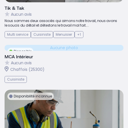
Tik & Tak
Aucun avis
Nous sommes deux associés qui aimons notre travail, nous avons
le soucis du détail et détestons le travail mal fait....
Multi service
Cuisiniste
Menuisier
+1
Aucune photo
Disponible
MCA Intérieur
Aucun avis
Chaffois (25300)
Cuisiniste
Disponibilité inconnue