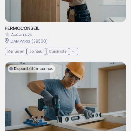
FERMOCONSEIL
Aucun avis
DAMPARIS (39500)
Menuisier
Jointeur
Cuisiniste
+1
Disponibilité inconnue