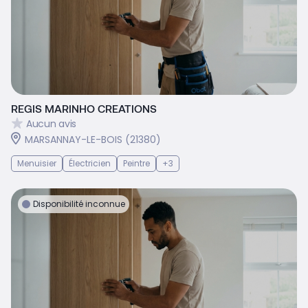
REGIS MARINHO CREATIONS
Aucun avis
MARSANNAY-LE-BOIS (21380)
Menuisier
Électricien
Peintre
+3
Disponibilité inconnue