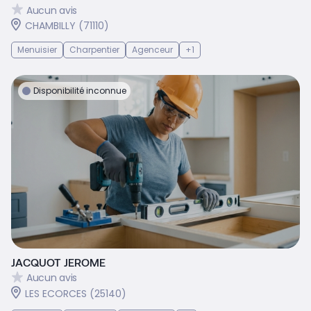
Aucun avis
CHAMBILLY (71110)
Menuisier
Charpentier
Agenceur
+1
Disponibilité inconnue
JACQUOT JEROME
Aucun avis
LES ECORCES (25140)