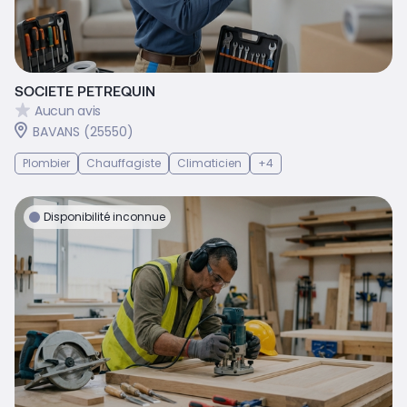
SOCIETE PETREQUIN
Aucun avis
BAVANS (25550)
Plombier
Chauffagiste
Climaticien
+4
Disponibilité inconnue