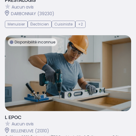
Aucun avis
DARBONNAY (39230)
Menuisier
Électricien
Cuisiniste
+2
Disponibilité inconnue
L EPOC
Aucun avis
BELLENEUVE (21310)