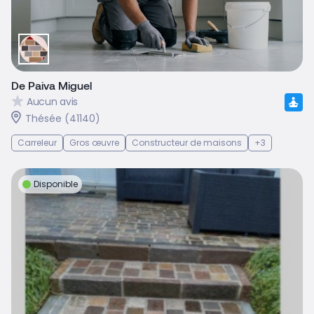
De Paiva Miguel
Aucun avis
Thésée (41140)
Carreleur
Gros œuvre
Constructeur de maisons
+3
Disponible