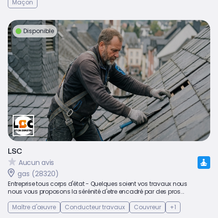
Maçon
Disponible
LSC
Aucun avis
gas (28320)
Entreprise tous corps d'état - Quelques soient vos travaux nous
nous vous proposons la sérénité d'etre encadré par des pros...
Maître d'œuvre
Conducteur travaux
Couvreur
+1