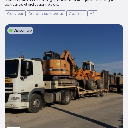
particuliers et professionnels en...
Couvreur
Conducteur travaux
Carreleur
+21
Disponible