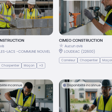
NSTRUCTION
CIMEO CONSTRUCTION
vis
Aucun avis
LES-LACS -COMMUNE NOUVEL
LOUDEAC (22600)
Carreleur
Charpentier
Maço
Charpentier
Maçon
+3
bilité inconnue
Disponibilité inconnue