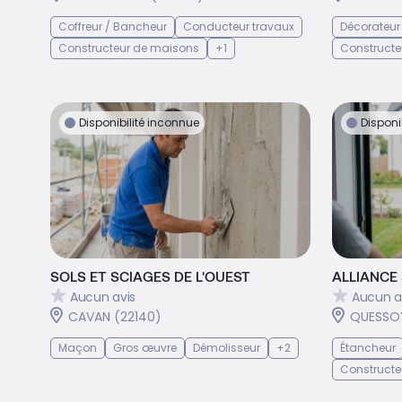
Coffreur / Bancheur
Conducteur travaux
Décorateur 
Constructeur de maisons
+1
Constructe
Disponibilité inconnue
Disponi
SOLS ET SCIAGES DE L'OUEST
ALLIANCE
Aucun avis
Aucun a
CAVAN (22140)
QUESSOY
Maçon
Gros œuvre
Démolisseur
+2
Étancheur
Constructe