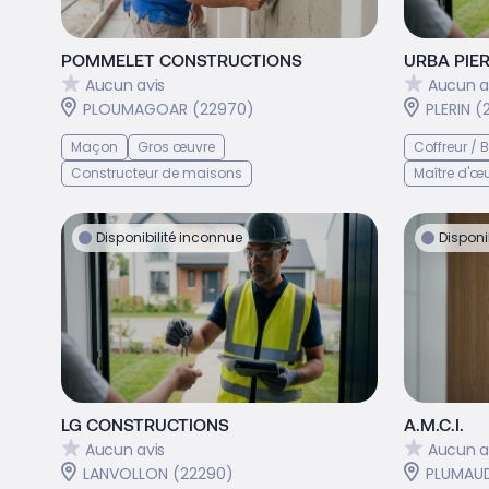
POMMELET CONSTRUCTIONS
URBA PIE
Aucun avis
Aucun a
PLOUMAGOAR (22970)
PLERIN (
Maçon
Gros œuvre
Coffreur /
Constructeur de maisons
Maître d'œ
Disponibilité inconnue
Disponi
LG CONSTRUCTIONS
A.M.C.I.
Aucun avis
Aucun a
LANVOLLON (22290)
PLUMAUD