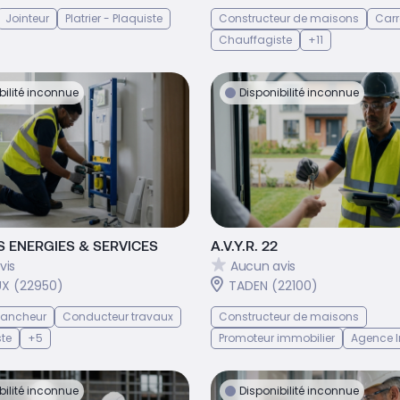
Jointeur
Platrier - Plaquiste
Constructeur de maisons
Carr
Chauffagiste
+11
bilité inconnue
Disponibilité inconnue
 ENERGIES & SERVICES
A.V.Y.R. 22
vis
Aucun avis
X (22950)
TADEN (22100)
 Bancheur
Conducteur travaux
Constructeur de maisons
te
+5
Promoteur immobilier
Agence I
bilité inconnue
Disponibilité inconnue