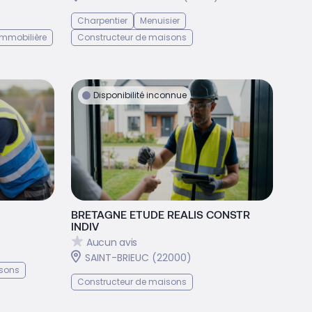
Charpentier
Menuisier
mmobilière
Constructeur de maisons
Disponibilité inconnue
BRETAGNE ETUDE REALIS CONSTR
INDIV
Aucun avis
SAINT-BRIEUC (22000)
isons
Constructeur de maisons