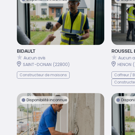
BIDAULT
ROUSSEL 
Aucun avis
Aucun a
SAINT-DONAN (22800)
HENON (
Constructeur de maisons
Coffreur /
Constructe
Disponibilité inconnue
Disponi