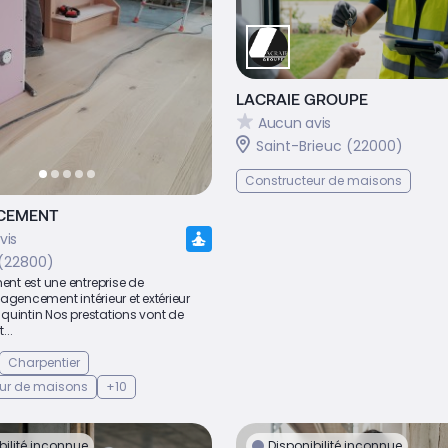
LACRAIE GROUPE
Aucun avis
Saint-Brieuc (22000)
Constructeur de maisons
NCEMENT
vis
 (22800)
t est une entreprise de
agencement intérieur et extérieur
r quintin Nos prestations vont de
...
Charpentier
ur de maisons
+10
bilité inconnue
Disponibilité inconnue