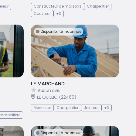
eleur
Constructeur de maisons
Charpentier
Couvreur
+3
Disponibilité inconnue
LE MARCHAND
Aucun avis
LE QUILLIO (22460)
Menuisier
Charpentier
Jointeur
+3
mmobilière
Disponibilité inconnue