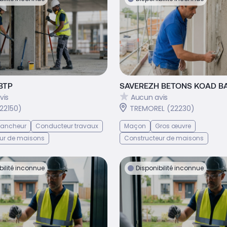
BTP
SAVEREZH BETONS KOAD B
vis
Aucun avis
22150)
TREMOREL (22230)
 Bancheur
Conducteur travaux
Maçon
Gros œuvre
ur de maisons
Constructeur de maisons
bilité inconnue
Disponibilité inconnue