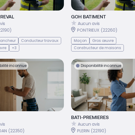
RREVAL
GOH BATIMENT
vis
Aucun avis
22190)
PONTRIEUX (22260)
 Bancheur
Conducteur travaux
Maçon
Gros œuvre
uvre
+3
Constructeur de maisons
bilité inconnue
Disponibilité inconnue
BATI-PREMIERES
vis
Aucun avis
AN (22350)
PLERIN (22190)