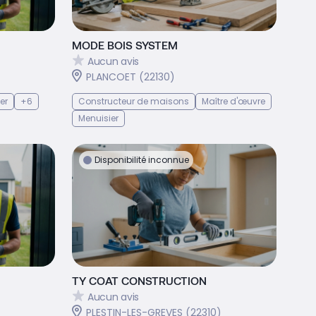
MODE BOIS SYSTEM
Aucun avis
PLANCOET (22130)
er
+6
Constructeur de maisons
Maître d'œuvre
Menuisier
Disponibilité inconnue
TY COAT CONSTRUCTION
Aucun avis
PLESTIN-LES-GREVES (22310)