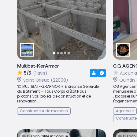
Multibat-KerArmor
C.G AGE
5/5
(1 avis)
Aucun a
Saint-Brieuc (22000)
Quintin
🏗️ MULTIBAT-KERARMOR ⚜️ Entreprise Générale
CG Agencemen
du Bâtiment — Tous Corps d’État Nous
menuiserie d'
pilotons vos projets de construction et de
. localiser su
rénovation...
l'agencement
Constructeur de maisons
Agenceur
Constructe
Disponibilité inconnue
Disponi