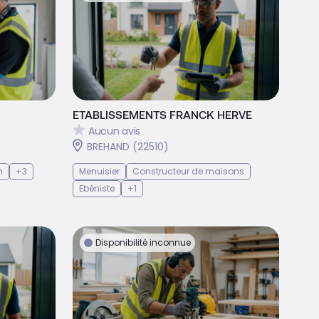
ETABLISSEMENTS FRANCK HERVE
Aucun avis
BREHAND (22510)
n
+3
Menuisier
Constructeur de maisons
Ebéniste
+1
Disponibilité inconnue