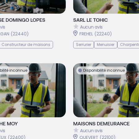
SE DOMINGO LOPES
SARL LE TOHIC
vis
Aucun avis
AGAN (22440)
FREHEL (22240)
Constructeur de maisons
Serrurier
Menuisier
Charpenti
bilité inconnue
Disponibilité inconnue
HE MOY
MAISONS DEMEURANCE
vis
Aucun avis
EUX (22400)
QUEVERT (22100)