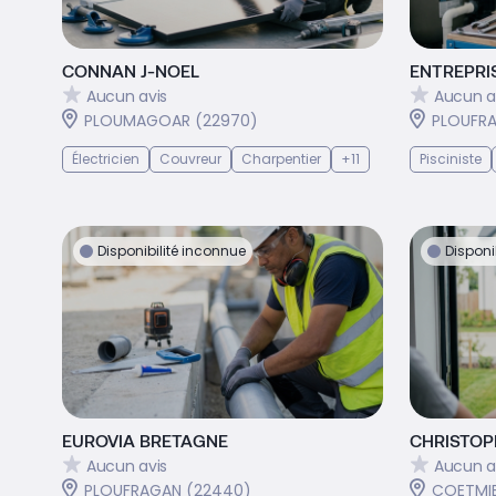
CONNAN J-NOEL
ENTREPRI
Aucun avis
Aucun a
PLOUMAGOAR (22970)
PLOUFR
Électricien
Couvreur
Charpentier
+11
Pisciniste
Disponibilité inconnue
Disponi
EUROVIA BRETAGNE
CHRISTOP
Aucun avis
Aucun a
PLOUFRAGAN (22440)
COETMI