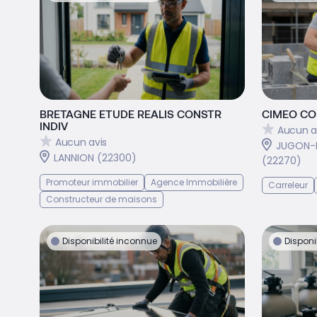
BRETAGNE ETUDE REALIS CONSTR
CIMEO CO
INDIV
Aucun a
Aucun avis
JUGON-
LANNION (22300)
(22270)
Promoteur immobilier
Agence Immobilière
Carreleur
Constructeur de maisons
Disponibilité inconnue
Disponi