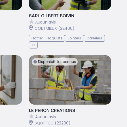
SARL GILBERT BOIVIN
Aucun avis
COETMIEUX (22400)
Platrier - Plaquiste
Jointeur
Carreleur
+1
Disponibilité inconnue
LE PERON CREATIONS
Aucun avis
SQUIFFIEC (22200)