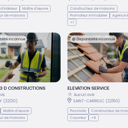
d'intérieur
Maître d'œuvre
Constructeur de maisons
ur de maisons
Promoteur immobilier
Agence I
+1
bilité inconnue
Disponibilité inconnue
 3 D CONSTRUCTIONS
ELEVATION SERVICE
vis
Aucun avis
 (22120)
SAINT-CARREUC (22150)
Maître d'œuvre
Pisciniste
Constructeur de ma
ur de maisons
Couvreur
+6