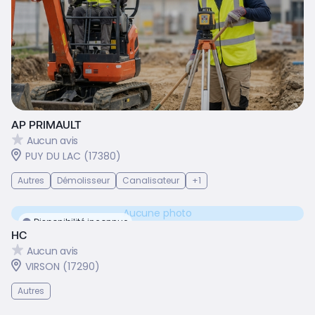
AP PRIMAULT
Aucun avis
PUY DU LAC (17380)
Autres
Démolisseur
Canalisateur
+1
Aucune photo
Disponibilité inconnue
HC
Aucun avis
VIRSON (17290)
Autres