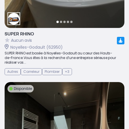
SUPER RHINO
Aucun avis
Noyelles-Godault (62950)
SUPER RHINO est basée à Noyelles-Godault au cœur des Hauts-
de-France.Vous êtes à la recherche d’une entreprise sérieuse pour
réaliser vos...
Autres
Carreleur
Plombier
+3
Disponible