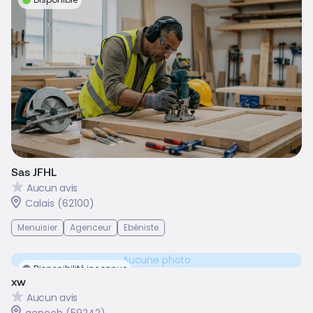
Sas JFHL
Aucun avis
Calais (62100)
Menuisier
Agenceur
Ebéniste
Aucune photo
Disponibilité inconnue
xw
Aucun avis