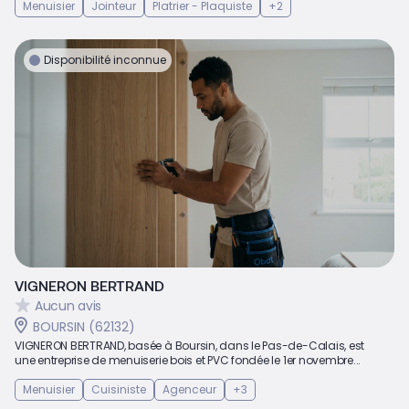
Menuisier
Jointeur
Platrier - Plaquiste
+2
Disponibilité inconnue
VIGNERON BERTRAND
Aucun avis
BOURSIN (62132)
VIGNERON BERTRAND, basée à Boursin, dans le Pas-de-Calais, est
une entreprise de menuiserie bois et PVC fondée le 1er novembre...
Menuisier
Cuisiniste
Agenceur
+3