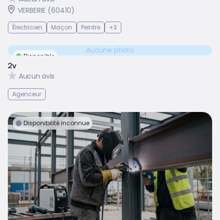
VERBERIE (60410)
Électricien
Maçon
Peintre
+3
Aucune photo
Disponible
2v
Aucun avis
Agenceur
Disponibilité inconnue