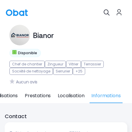
Bianor
Disponible
Chef de chantier
Zingueur
Vitrier
Terrassier
Société de nettoyage
Serrurier
+25
Aucun avis
isations
Prestations
Localisation
Informations
Contact