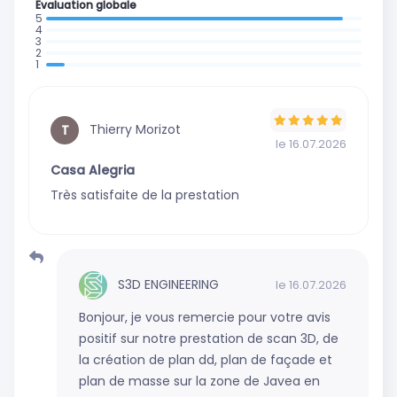
Evaluation globale
: 16 avis
:
:
0
:
0
: 1
avis
0
avis
avis
avis
Thierry Morizot
T
le 16.07.2026
Casa Alegria
Très satisfaite de la prestation
S3D ENGINEERING
le 16.07.2026
Bonjour, je vous remercie pour votre avis
positif sur notre prestation de scan 3D, de
la création de plan dd, plan de façade et
plan de masse sur la zone de Javea en