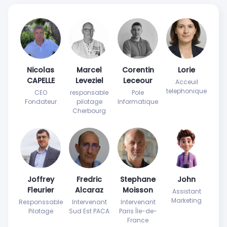
Nicolas
Marcel
Corentin
Lorie
CAPELLE
Leveziel
Leceour
Acceuil
telephonique
CEO
responsable
Pole
Fondateur
pilotage
Informatique
Cherbourg
Joffrey
Fredric
Stephane
John
Fleurier
Alcaraz
Moisson
Assistant
Marketing
Responssable
Intervenant
Intervenant
Pilotage
Sud Est PACA
Paris Île-de-
France