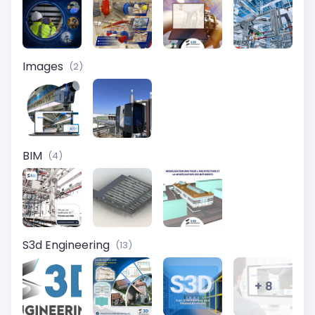
Images
(2)
BIM
(4)
S3d Engineering
(13)
+ 8