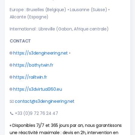
Europe : Bruxelles (Belgique) • Lausanne (Suisse) •
Alicante (Espagne)
International : Libreville (Gabon, Afrique centrale)
CONTACT
🌐
https://s3dengineering.net
•
🌐
https://bathytwin.fr
🌐
https://railtwin.fr
🌐
https://s3dvirtual360.eu
📧
contact@s3dengineering.net
📞 +33 (0)9 72 76 24 47
« Disponibles 7j/7 et 365 jours par an, nous garantissons
une réactivité maximale : devis en 2h, intervention en