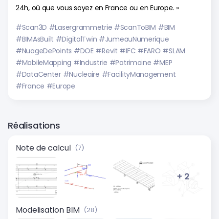
24h, où que vous soyez en France ou en Europe. »
#Scan3D #Lasergrammetrie #ScanToBIM #BIM
#BIMAsBuilt #DigitalTwin #JumeauNumerique
#NuageDePoints #DOE #Revit #IFC #FARO #SLAM
#MobileMapping #Industrie #Patrimoine #MEP
#DataCenter #Nucleaire #FacilityManagement
#France #Europe
Réalisations
Note de calcul
(7)
+ 2
Modelisation BIM
(28)