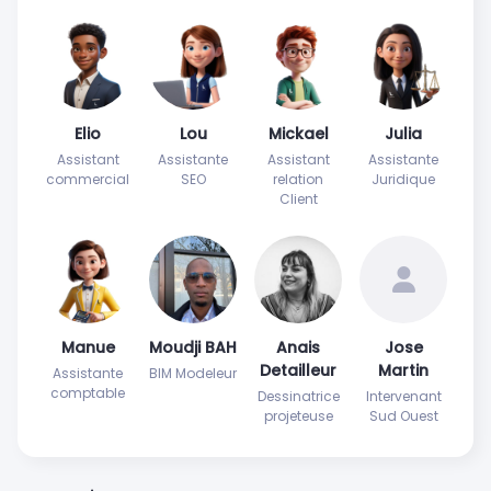
Elio
Lou
Mickael
Julia
Assistant
Assistante
Assistant
Assistante
commercial
SEO
relation
Juridique
Client
Manue
Moudji BAH
Anais
Jose
Detailleur
Martin
Assistante
BIM Modeleur
comptable
Dessinatrice
Intervenant
projeteuse
Sud Ouest