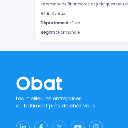
Informations financières et juridiques non d
Ville :
Évreux
Département :
Eure
Région :
Normandie
Les meilleures entreprises
du bâtiment près de chez vous