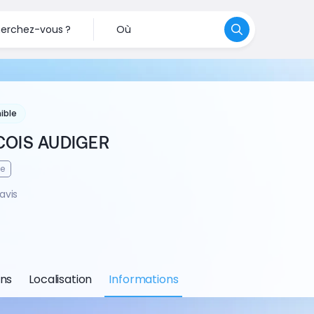
erchez-vous ?
Où
ible
COIS AUDIGER
te
avis
ons
Localisation
Informations