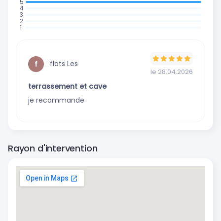
: 1 avis
:
:
0
:
0
:
avis
0
avis
0
avis
avis
flots Les
f
le 28.04.2026
terrassement et cave
je recommande
Rayon d'intervention