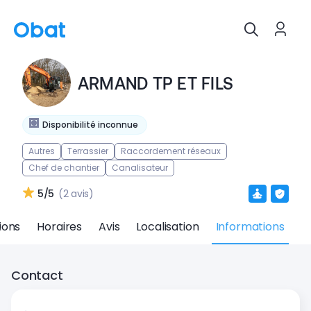
ARMAND TP ET FILS
Disponibilité inconnue
Autres
Terrassier
Raccordement réseaux
Chef de chantier
Canalisateur
5/5
(2 avis)
ions
Horaires
Avis
Localisation
Informations
Contact