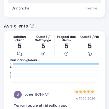
Dimanche
Fermé
Avis clients
(2)
Relation
Qualité /
Respect des
Qualité / Prix
client
Nettoyage
délais
5
5
5
5
Evaluation globale
: 2 avis
:
:
0
:
0
:
avis
0
avis
0
avis
avis
Julien BONNAT
J
le 13.05.2026
Terrain boule et réfection cour