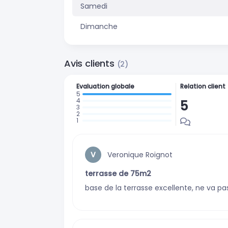
Samedi
Dimanche
Avis clients
(2)
Evaluation globale
Relation client
5
: 2 avis
:
:
0
:
0
:
avis
0
avis
0
avis
Veronique Roignot
V
avis
terrasse de 75m2
base de la terrasse excellente, ne va pas 