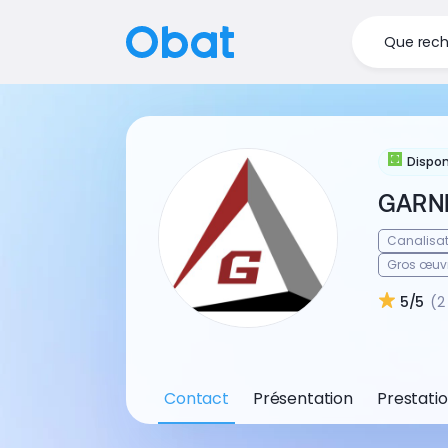
Que rech
Dispon
GARN
Canalisat
Gros œuv
5/5
(2
Contact
Présentation
Prestati