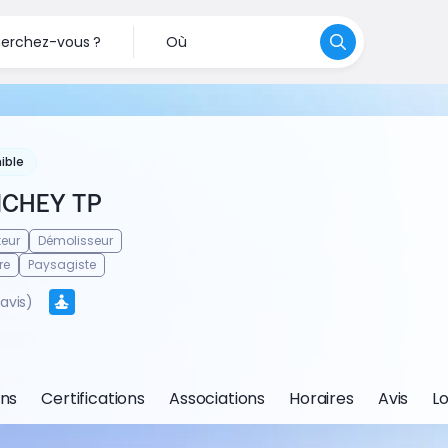
erchez-vous ?
Où
ible
ICHEY TP
eur
Démolisseur
re
Paysagiste
 avis)
ons
Certifications
Associations
Horaires
Avis
Lo