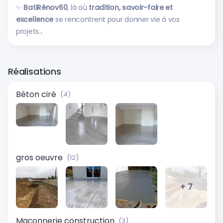
✨
BatiRénov60
, là où
tradition, savoir-faire et
excellence
se rencontrent pour donner vie à vos
projets.
.
Réalisations
Béton ciré
(4)
gros oeuvre
(12)
+ 7
Maçonnerie construction
(3)