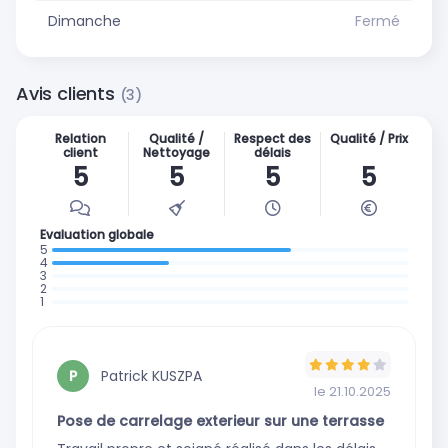
Dimanche
Fermé
Avis clients
(3)
Relation
Qualité /
Respect des
Qualité / Prix
client
Nettoyage
délais
5
5
5
5
Evaluation globale
: 2 avis
: 1 avis
:
:
0
:
0
avis
0
avis
avis
Patrick KUSZPA
P
le 21.10.2025
Pose de carrelage exterieur sur une terrasse