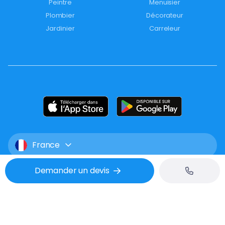
Peintre
Menuisier
Plombier
Décorateur
Jardinier
Carreleur
France
Demander un devis
Mentions légales
CGU
Confidentialité