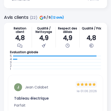
Avis clients
(22)
5 / 5
(12 avis)
Relation
Qualité /
Respect des
Qualité / Prix
client
Nettoyage
délais
4,8
4,9
4,9
4,8
Evaluation globale
: 21 avis
: 1
:
avis
:
0
:
0
avis
0
avis
avis
Jean Calabet
J
le 01.06.2026
Tableau électrique
Parfait