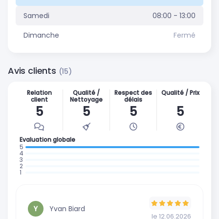
Samedi
08:00 - 13:00
Dimanche
Fermé
Avis clients
(15)
Relation
Qualité /
Respect des
Qualité / Prix
client
Nettoyage
délais
5
5
5
5
Evaluation globale
: 15 avis
:
:
0
:
0
:
avis
0
avis
0
avis
avis
Yvan Biard
Y
le 12.06.2026