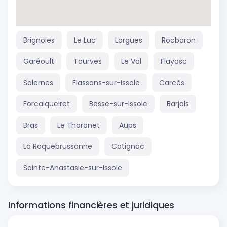
Brignoles
Le Luc
Lorgues
Rocbaron
Garéoult
Tourves
Le Val
Flayosc
Salernes
Flassans-sur-Issole
Carcès
Forcalqueiret
Besse-sur-Issole
Barjols
Bras
Le Thoronet
Aups
La Roquebrussanne
Cotignac
Sainte-Anastasie-sur-Issole
Informations financières et juridiques