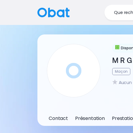
Que rech
Dispon
M R G
Maçon
Aucun 
Contact
Présentation
Prestati