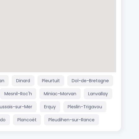
an
Dinard
Pleurtuit
Dol-de-Bretagne
Mesnil-Roc'h
Miniac-Morvan
Lanvallay
ussais-sur-Mer
Erquy
Pleslin-Trigavou
ldo
Plancoët
Pleudihen-sur-Rance