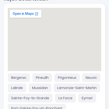
Bergerac
Pineuilh
Prigonrieux
Neuvic
Lalinde
Mussidan
Lamonzie-Saint-Martin
Sainte-Foy-la-Grande
La Force
Eymet
Port-Sainte-Foy-et-Ponchapt