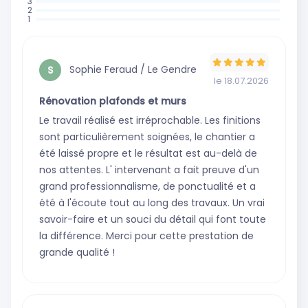
: 5 avis
:
:
0
:
0
:
avis
0
avis
0
avis
avis
Sophie Feraud / Le Gendre
S
le 18.07.2026
Rénovation plafonds et murs
Le travail réalisé est irréprochable. Les finitions
sont particulièrement soignées, le chantier a
été laissé propre et le résultat est au-delà de
nos attentes. L' intervenant a fait preuve d'un
grand professionnalisme, de ponctualité et a
été à l'écoute tout au long des travaux. Un vrai
savoir-faire et un souci du détail qui font toute
la différence. Merci pour cette prestation de
grande qualité !