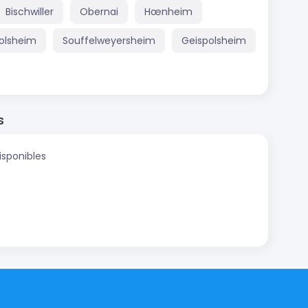
Bischwiller
Obernai
Hœnheim
olsheim
Souffelweyersheim
Geispolsheim
s
isponibles