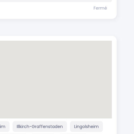
Fermé
eim
Illkirch-Graffenstaden
Lingolsheim