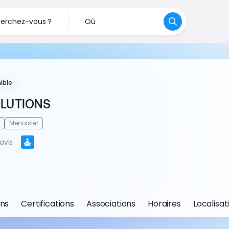
erchez-vous ?
Où
ible
OLUTIONS
Menuisier
avis
ons
Certifications
Associations
Horaires
Localisat