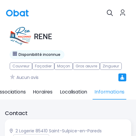
RENE
Disponibilité inconnue
Couvreur
Façadier
Maçon
Gros œuvre
Zingueur
Aucun avis
ssociations
Horaires
Localisation
Informations
Contact
2 Logerie 85410 Saint-Sulpice-en-Pareds