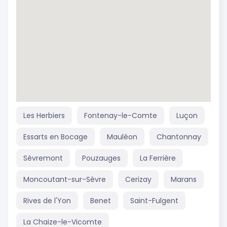
Les Herbiers
Fontenay-le-Comte
Luçon
Essarts en Bocage
Mauléon
Chantonnay
Sèvremont
Pouzauges
La Ferrière
Moncoutant-sur-Sèvre
Cerizay
Marans
Rives de l'Yon
Benet
Saint-Fulgent
La Chaize-le-Vicomte