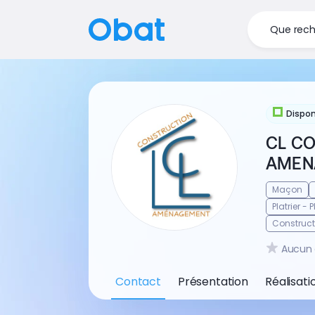
Que rech
Dispon
CL C
AMEN
Maçon
Platrier - 
Construc
Aucun 
Contact
Présentation
Réalisati