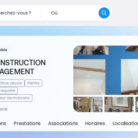
erchez-vous ?
Où
ible
ONSTRUCTION
AGEMENT
Gros œuvre
Peintre
Plaquiste
teur de maisons
avis
ons
Prestations
Associations
Horaires
Localisatio