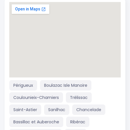
Périgueux
Boulazac Isle Manoire
Coulounieix-Chamiers
Trélissac
Saint-Astier
Sanilhac
Chancelade
Bassillac et Auberoche
Ribérac