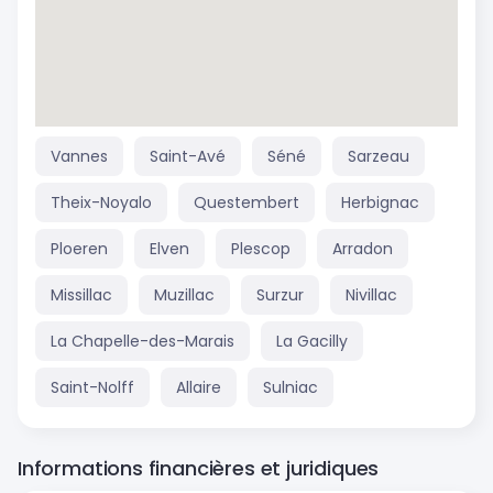
Vannes
Saint-Avé
Séné
Sarzeau
Theix-Noyalo
Questembert
Herbignac
Ploeren
Elven
Plescop
Arradon
Missillac
Muzillac
Surzur
Nivillac
La Chapelle-des-Marais
La Gacilly
Saint-Nolff
Allaire
Sulniac
Informations financières et juridiques