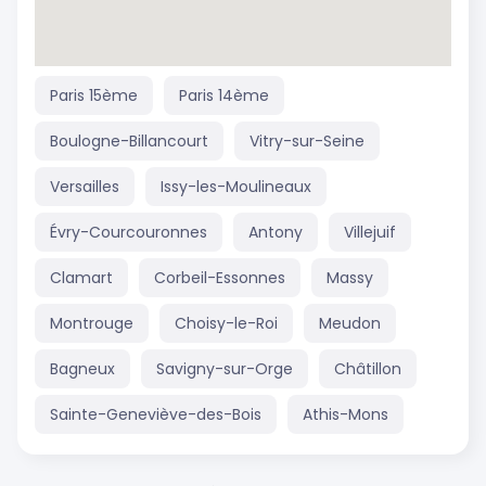
Paris 15ème
Paris 14ème
Boulogne-Billancourt
Vitry-sur-Seine
Versailles
Issy-les-Moulineaux
Évry-Courcouronnes
Antony
Villejuif
Clamart
Corbeil-Essonnes
Massy
Montrouge
Choisy-le-Roi
Meudon
Bagneux
Savigny-sur-Orge
Châtillon
Sainte-Geneviève-des-Bois
Athis-Mons