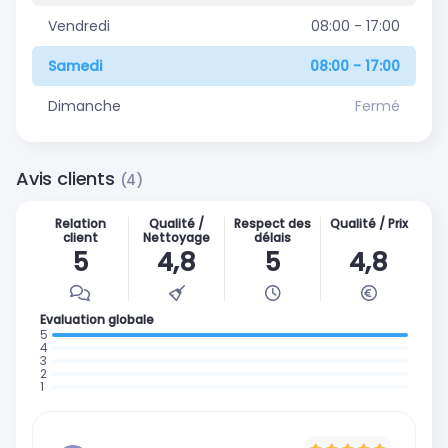
Vendredi
08:00 - 17:00
Samedi
08:00 - 17:00
Dimanche
Fermé
Avis clients
(4)
Relation
Qualité /
Respect des
Qualité / Prix
client
Nettoyage
délais
5
4,8
5
4,8
Evaluation globale
: 4 avis
:
:
0
:
0
:
avis
0
avis
0
avis