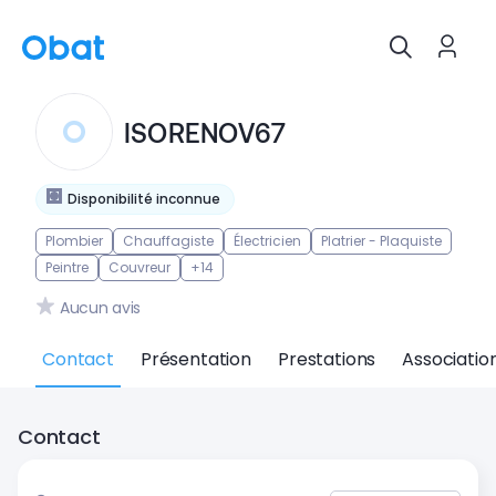
ISORENOV67
Disponibilité inconnue
Plombier
Chauffagiste
Électricien
Platrier - Plaquiste
Peintre
Couvreur
+14
Aucun avis
Contact
Présentation
Prestations
Associatio
Contact