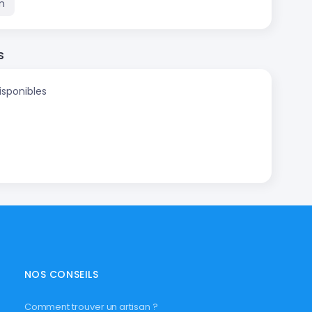
m
s
isponibles
NOS CONSEILS
Comment trouver un artisan ?