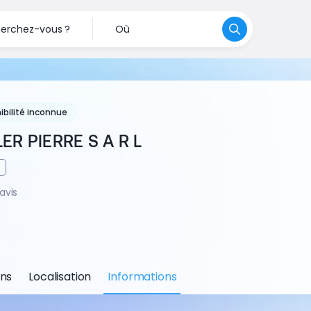
erchez-vous ?
Où
ibilité inconnue
ER PIERRE S A R L
avis
ons
Localisation
Informations