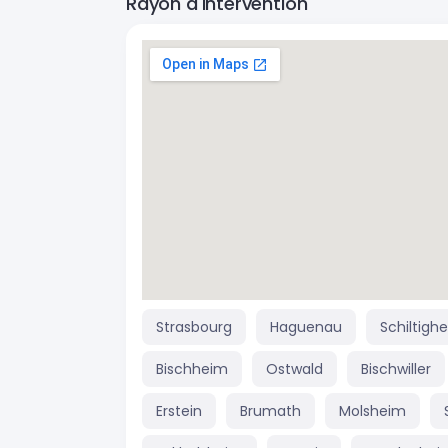
Rayon d'intervention
Strasbourg
Haguenau
Schiltigh
Bischheim
Ostwald
Bischwiller
Erstein
Brumath
Molsheim