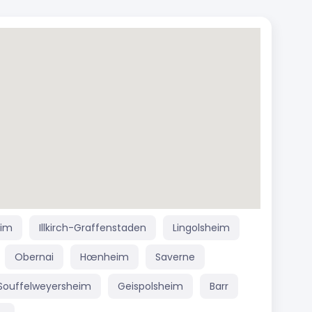
eim
Illkirch-Graffenstaden
Lingolsheim
Obernai
Hœnheim
Saverne
Souffelweyersheim
Geispolsheim
Barr