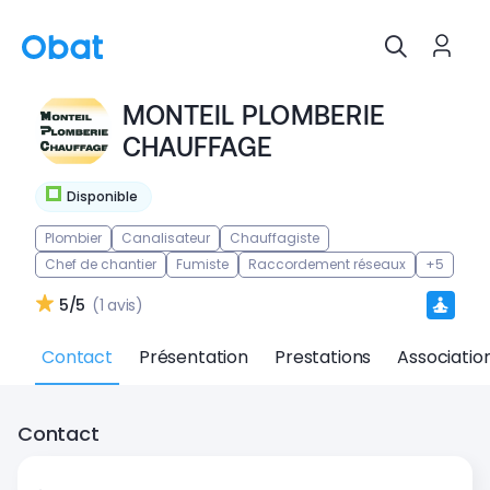
MONTEIL PLOMBERIE
CHAUFFAGE
Disponible
Plombier
Canalisateur
Chauffagiste
Chef de chantier
Fumiste
Raccordement réseaux
+5
5/5
(1 avis)
Contact
Présentation
Prestations
Associatio
Contact