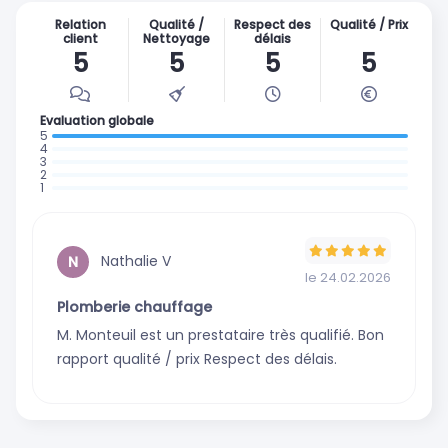
Relation
Qualité /
Respect des
Qualité / Prix
client
Nettoyage
délais
5
5
5
5
Evaluation globale
: 1 avis
:
:
0
:
0
:
avis
0
avis
0
avis
avis
Nathalie V
N
le 24.02.2026
Plomberie chauffage
M. Monteuil est un prestataire très qualifié. Bon
rapport qualité / prix Respect des délais.