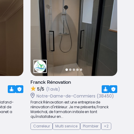
Franck Rénovation
5/5
(1 avis)
Notre-Dame-de-Commiers (38450)
plafond-
Franck Rénovation est une entreprise de
ital de
rénovation d'intérieur. Je me présente, Franck
panet a
Maréchal, de formation initiale en tant
qu'installateur en...
Carreleur
Multi service
Plombier
+2