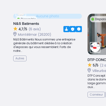
Aucune photo
Disponible
Disponi
N&S Batiments
4,7/5
(6 avis)
Montélimar (26200)
N&S Bâtiments Nous sommes une entreprise
générale du bâtiment dédiée à la création
d'espaces qui vous ressemblent. Forts de
notre...
Autres
DTP CON
5/5
(2 a
Villeurb
DTP Concept e
dans le doma
large gamme 
aux...
Carreleur