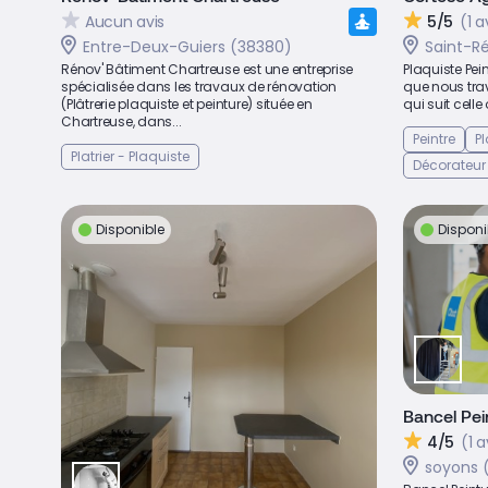
Aucun avis
5/5
(1 a
Entre-Deux-Guiers (38380)
Saint-R
Rénov' Bâtiment Chartreuse est une entreprise
Plaquiste Pei
spécialisée dans les travaux de rénovation
que nous trav
(Plâtrerie plaquiste et peinture) située en
qui suit celle
Chartreuse, dans...
Peintre
Pl
Platrier - Plaquiste
Décorateur 
Disponible
Disponi
Bancel Pei
4/5
(1 a
soyons 