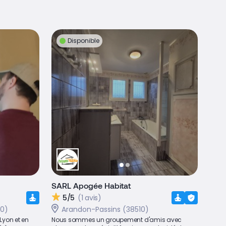
Disponible
SARL Apogée Habitat
5/5
(1 avis)
60)
Arandon-Passins (38510)
Lyon et en
Nous sommes un groupement d'amis avec