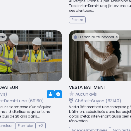
Auvergne-Rhône-Alpes Artisan bas
Tassin-la-Demi-Lune, j’interviens su
ses alentours...
Peintre
ble
Disponibilité inconnue
OVATEUR
VESTA BATIMENT
vis)
Aucun avis
la-Demi-Lune (69160)
Châtel-Guyon (63140)
eur se compose d'une équipe
Vesta Bâtiment est une entreprise g
nels et d'artisans qui ont une
bâtiment spécialisée dans les projet
 plus de 20 ans dans...
corps d’état, intervenant aussi bien 
rénovation...
rreleur
Plombier
+2
Agence Immobilière
Architecte