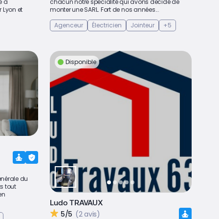
é à
chacun notre spécialité qui avons decidé de
r Lyon et
monter une SARL. Fort de nos années...
Agenceur
Électricien
Jointeur
+5
Disponible
énérale du
s tout
en
Ludo TRAVAUX
5/5
(2 avis)