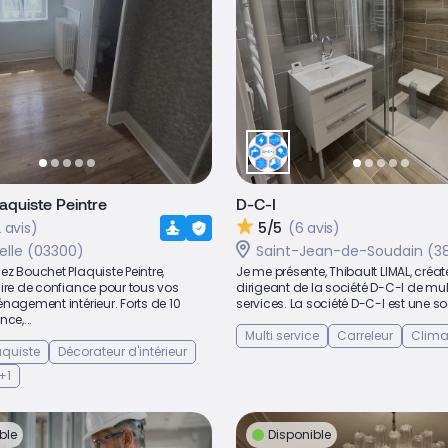
aquiste Peintre
D-C-I
 avis)
5/5
(6 avis)
elle (03300)
Saint-Jean-de-Soudain (38
z Bouchet Plaquiste Peintre,
Je me présente, Thibault LIMAL, créat
ire de confiance pour tous vos
dirigeant de la société D-C-I de mul
nagement intérieur. Forts de 10
services. La société D-C-I est une soc
ce,...
Multi service
Carreleur
Clima
laquiste
Décorateur d'intérieur
+1
ble
Disponible