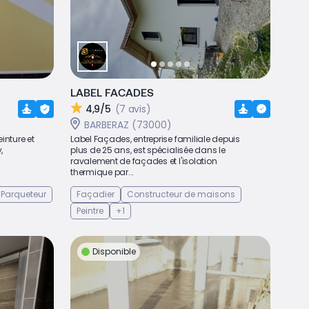
LABEL FACADES
4,9/5
(7 avis)
BARBERAZ (73000)
inture et
Label Façades, entreprise familiale depuis
,
plus de 25 ans, est spécialisée dans le
ravalement de façades et l'isolation
thermique par...
Parqueteur
Façadier
Constructeur de maisons
Peintre
+1
Disponible