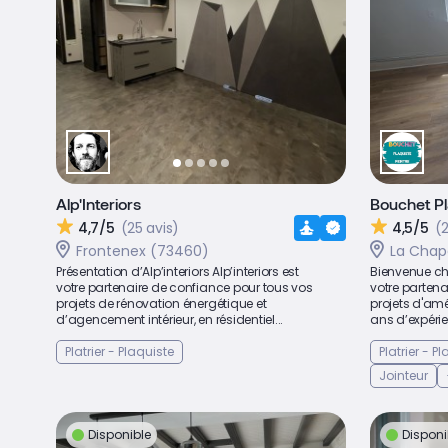
Alp'Interiors
Bouchet Pl
4,7/5
(25 avis)
4,5/5
(2
Frontenex (73460)
La Chap
Présentation d’Alp’interiors Alp’interiors est
Bienvenue che
votre partenaire de confiance pour tous vos
votre partena
projets de rénovation énergétique et
projets d'amé
d’agencement intérieur, en résidentiel...
ans d’expérien
Platrier - Plaquiste
Platrier - P
Jointeur
Disponible
Disponi