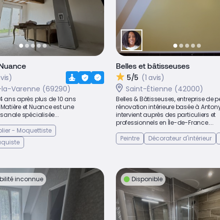
 Nuance
Belles et bâtisseuses
vis)
5/5
(1 avis)
-la-Varenne (69290)
Saint-Étienne (42000)
 4 ans après plus de 10 ans
Belles & Bâtisseuses, entreprise de pe
 Matière et Nuance est une
rénovation intérieure basée à Antony
isanale spécialisée...
intervient auprès des particuliers et
professionnels en Île-de-France....
lier - Moquettiste
Peintre
Décorateur d'intérieur
laquiste
bilité inconnue
Disponible