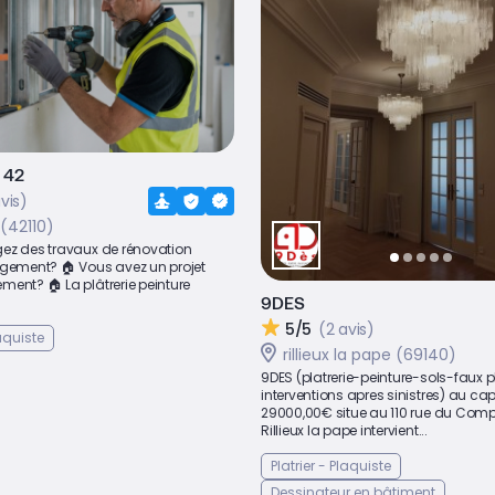
 42
vis)
(42110)
ez des travaux de rénovation
ogement? 🏠 Vous avez un projet
ent? 🏠 La plâtrerie peinture
9DES
5/5
(2 avis)
laquiste
rillieux la pape (69140)
9DES (platrerie-peinture-sols-faux 
interventions apres sinistres) au cap
29000,00€ situe au 110 rue du Com
Rillieux la pape intervient...
Platrier - Plaquiste
Dessinateur en bâtiment