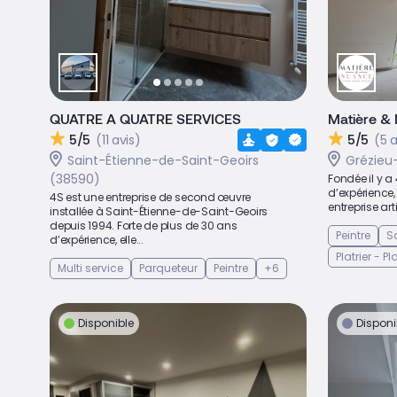
QUATRE A QUATRE SERVICES
Matière &
5/5
(11 avis)
5/5
(5 a
Saint-Étienne-de-Saint-Geoirs
Grézieu
(38590)
Fondée il y a
d’expérience,
4S est une entreprise de second œuvre
entreprise art
installée à Saint-Étienne-de-Saint-Geoirs
depuis 1994. Forte de plus de 30 ans
Peintre
So
d’expérience, elle...
Platrier - P
Multi service
Parqueteur
Peintre
+6
Disponible
Disponi