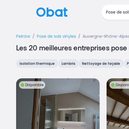
Peintre
Pose de sols vinyles
Auvergne-Rhône-Alpe
Les 20 meilleures entreprises pos
Isolation thermique
Lambris
Nettoyage de façade
P
Disponible
Disponi