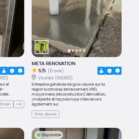
META RENOVATION
5/5
(6 avis)
110)
Vourles (69390)
eur et
Entreprise générale de gros oeuvre sur la
ti-
région lyonnaise, terrassement, VRD,
iété...
maçonnerie, déconstruction/démolition,
charpente et façade nous intervenons
ticien
+4
également sur...
Gros œuvre
Disponible