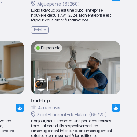
Aigueperse (63260)
Ludo travaux 63 est une auto-entreprise
nouvelle depuis Avril 2024. Mon entreprise est
là pour vous aider à realiser vos...
Peintre
Disponible
fmd-btp
Aucun avis
Saint-Laurent-de-Mure (69720)
ovation
Bonjour, Nous sommes une petite entreprises
e,
famillial pere et fils respectivement en
 encore...
amenagement interieur et en amenagement
exterieur/terrassement/demolition et