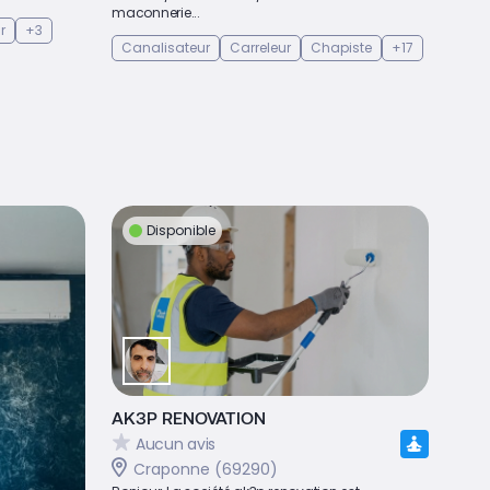
maconnerie...
r
+3
Canalisateur
Carreleur
Chapiste
+17
Disponible
AK3P RENOVATION
Aucun avis
Craponne (69290)