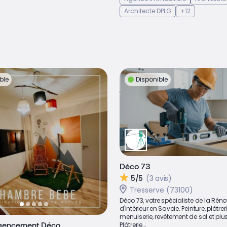
Architecte DPLG
+12
ble
Disponible
Déco 73
5/5
(3 avis)
Tresserve (73100)
Déco 73, votre spécialiste de la Rén
d'intérieur en Savoie. Peinture, plâtreri
menuiserie, revêtement de sol et plus
gencement Déco
Plâtrerie...