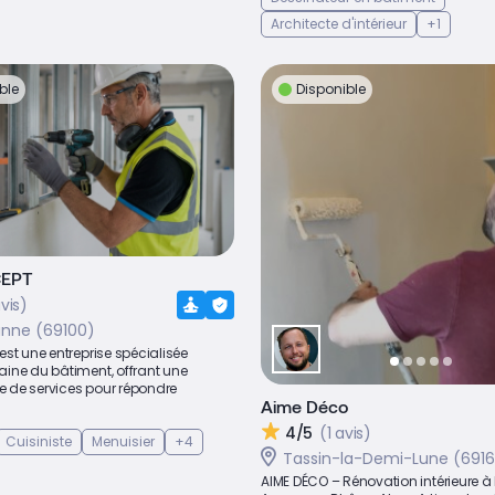
Architecte d'intérieur
+1
ble
Disponible
CEPT
vis)
anne (69100)
st une entreprise spécialisée
ine du bâtiment, offrant une
de services pour répondre
Aime Déco
4/5
(1 avis)
Cuisiniste
Menuisier
+4
Tassin-la-Demi-Lune (691
AIME DÉCO – Rénovation intérieure à 