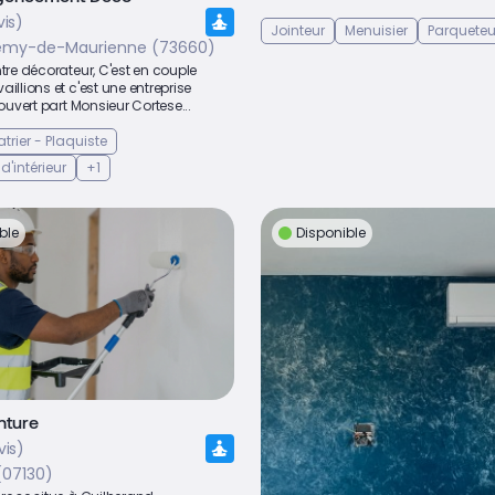
vis)
Jointeur
Menuisier
Parqueteu
émy-de-Maurienne (73660)
ntre décorateur, C'est en couple
aillions et c'est une entreprise
 ouvert part Monsieur Cortese...
atrier - Plaquiste
d'intérieur
+1
ble
Disponible
nture
vis)
(07130)