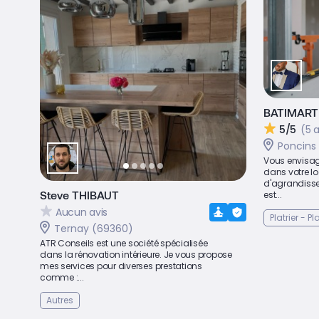
BATIMART
5/5
(5 a
Poncins 
Vous envisag
dans votre l
d'agrandissem
Steve THIBAUT
est...
Aucun avis
Platrier - P
Ternay (69360)
ATR Conseils est une société spécialisée
dans la rénovation intérieure. Je vous propose
mes services pour diverses prestations
comme :...
Autres