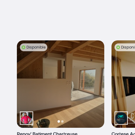
Disponible
Disponi
Renov' Batiment Chartreuse
Cortese A