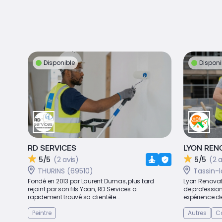
Disponible
Disponi
RD SERVICES
LYON REN
5/5
(2 avis)
5/5
(2 a
THURINS (69510)
Tassin-
Fondé en 2013 par Laurent Dumas, plus tard
Lyon Renovat
rejoint par son fils Yoan, RD Services a
de profession
rapidement trouvé sa clientèle...
expérience de
Peintre
Autres
Ca