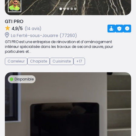
GTI PRO
4,9/5
(14 avis)
La Ferté-sous-Jouarre (77260)
GTI PRO est une entreprise de rénovation et d’aménagement
intérieur spécialisée dans les travaux de second œuvre, pour
particuliers et...
Carreleur
Chapiste
Cuisiniste
+17
Disponible