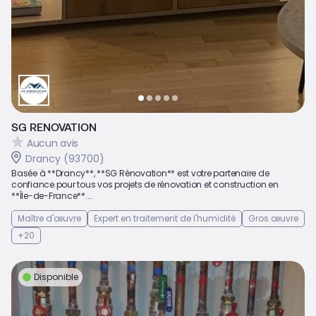
SG RENOVATION
Aucun avis
Drancy (93700)
Basée à **Drancy**, **SG Rénovation** est votre partenaire de
confiance pour tous vos projets de rénovation et construction en
**Île-de-France**....
Maître d'œuvre
Expert en traitement de l'humidité
Gros œuvre
+20
Disponible