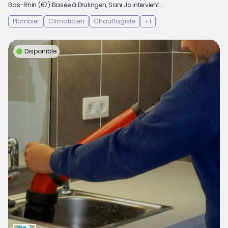
Bas-Rhin (67) Basée à Drulingen, Sani Jo intervient...
Plombier
Climaticien
Chauffagiste
+1
Disponible