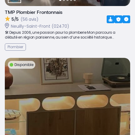
TMP Plombier Frontonnais
5/5
(56 avis)
Neuilly-Saint-Front (02470)
🛠 Depuis 2006, une passion pour la plomberie Mon parcours a
débuté en région parisienne, au sein d’une société historique...
Plombier
Disponible