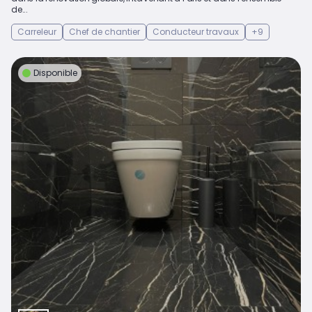
de...
Carreleur
Chef de chantier
Conducteur travaux
+9
Disponible