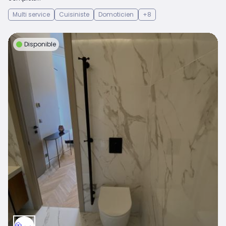
Multi service
Cuisiniste
Domoticien
+8
Disponible