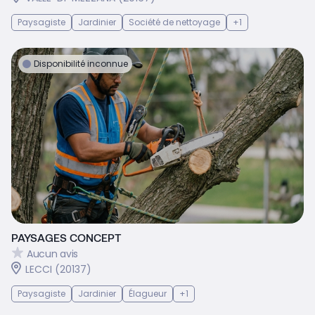
Paysagiste
Jardinier
Société de nettoyage
+1
Disponibilité inconnue
PAYSAGES CONCEPT
Aucun avis
LECCI (20137)
Paysagiste
Jardinier
Élagueur
+1