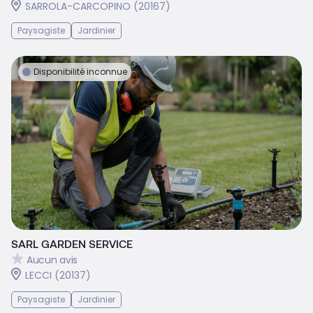
SARROLA-CARCOPINO (20167)
Paysagiste
Jardinier
Disponibilité inconnue
SARL GARDEN SERVICE
Aucun avis
LECCI (20137)
Paysagiste
Jardinier