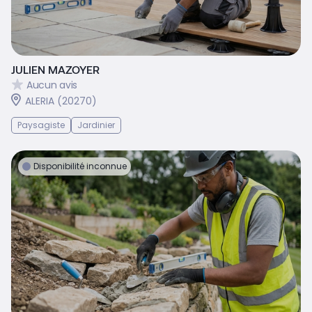
JULIEN MAZOYER
Aucun avis
ALERIA (20270)
Paysagiste
Jardinier
Disponibilité inconnue