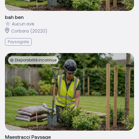
bah ben
Aucun avis
Corbara (20220)
Paysagiste
Disponibilité inconnue
Maestracci Paysage