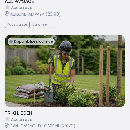
A.Z. PAYSAGE
Aucun avis
AZILONE-AMPAZA (20190)
Paysagiste
Jardinier
Disponibilité inconnue
TRIKI L EDEN
Aucun avis
SAN-GAVINO-DI-CARBINI (20170)