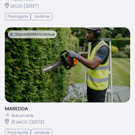
LECCI (20137)
Paysagiste
Jardinier
Disponibilité inconnue
MAREDDA
Aucun avis
ZEVACO (20173)
Paysagiste
Jardinier