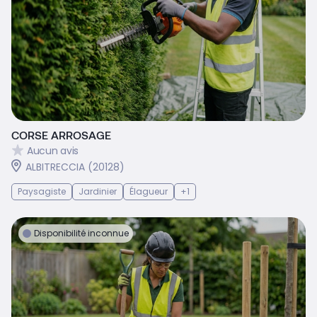
CORSE ARROSAGE
Aucun avis
ALBITRECCIA (20128)
Paysagiste
Jardinier
Élagueur
+1
Disponibilité inconnue