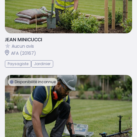
JEAN MINICUCCI
Aucun avis
AFA (20167)
Paysagiste
Jardinier
Disponibilité inconnue