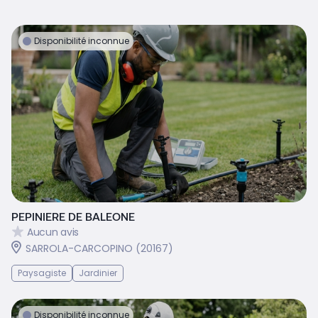
Disponibilité inconnue
PEPINIERE DE BALEONE
Aucun avis
SARROLA-CARCOPINO (20167)
Paysagiste
Jardinier
Disponibilité inconnue