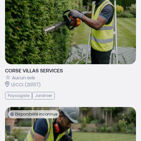
CORSE VILLAS SERVICES
Aucun avis
LECCI (20137)
Paysagiste
Jardinier
Disponibilité inconnue