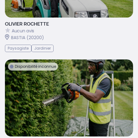
OLIVIER ROCHETTE
Aucun avis
BASTIA (20200)
Paysagiste
Jardinier
Disponibilité inconnue