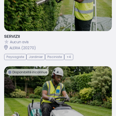
SERVIZII
Aucun avis
ALERIA (20270)
Paysagiste
Jardinier
Pisciniste
+4
Disponibilité inconnue