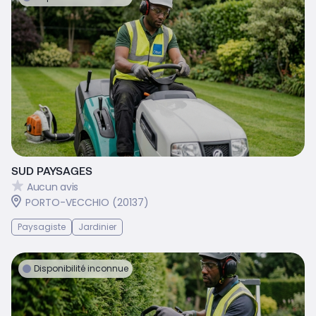
SUD PAYSAGES
Aucun avis
PORTO-VECCHIO (20137)
Paysagiste
Jardinier
Disponibilité inconnue