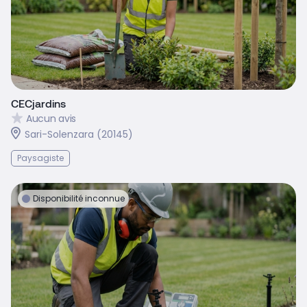
CECjardins
Aucun avis
Sari-Solenzara (20145)
Paysagiste
Disponibilité inconnue