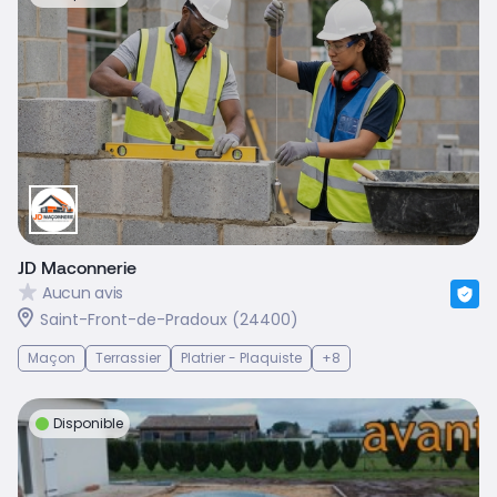
JD Maconnerie
Aucun avis
Saint-Front-de-Pradoux (24400)
Maçon
Terrassier
Platrier - Plaquiste
+8
Disponible