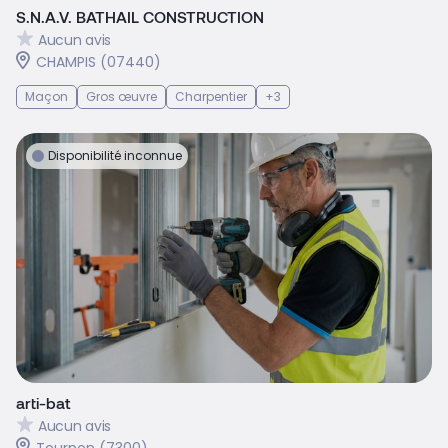
S.N.A.V. BATHAIL CONSTRUCTION
Aucun avis
CHAMPIS (07440)
Maçon
Gros œuvre
Charpentier
+3
Disponibilité inconnue
arti-bat
Aucun avis