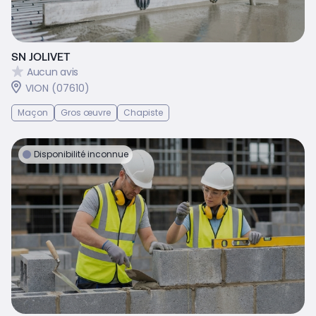
SN JOLIVET
Aucun avis
VION (07610)
Maçon
Gros œuvre
Chapiste
Disponibilité inconnue