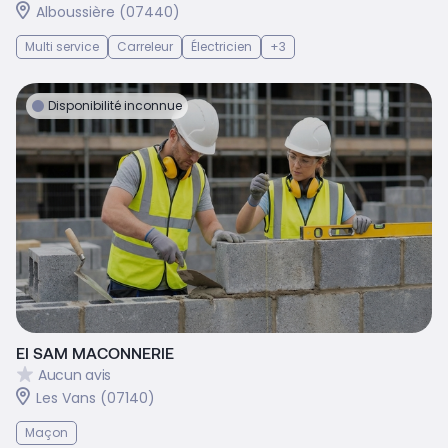
Alboussière (07440)
Multi service
Carreleur
Électricien
+3
Disponibilité inconnue
EI SAM MACONNERIE
Aucun avis
Les Vans (07140)
Maçon