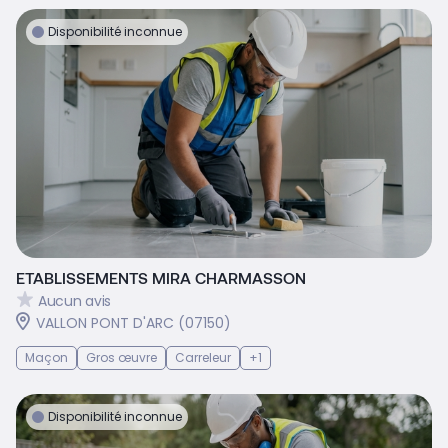
Disponibilité inconnue
ETABLISSEMENTS MIRA CHARMASSON
Aucun avis
VALLON PONT D'ARC (07150)
Maçon
Gros œuvre
Carreleur
+1
Disponibilité inconnue