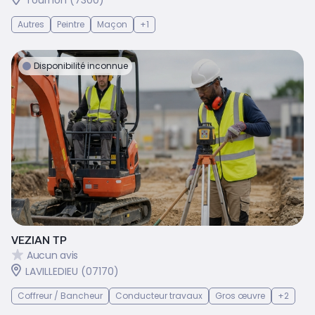
Tournon (7300)
Autres
Peintre
Maçon
+1
Disponibilité inconnue
VEZIAN TP
Aucun avis
LAVILLEDIEU (07170)
Coffreur / Bancheur
Conducteur travaux
Gros œuvre
+2