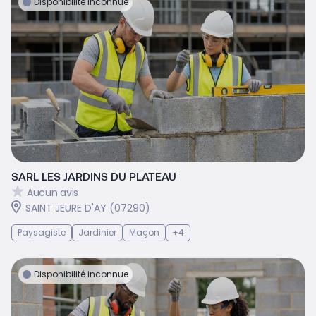
Disponibilité inconnue
SARL LES JARDINS DU PLATEAU
Aucun avis
SAINT JEURE D'AY (07290)
Paysagiste
Jardinier
Maçon
+4
Disponibilité inconnue