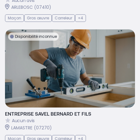
Aucun avis
ARLEBOSC (07410)
Maçon
Gros œuvre
Carreleur
+4
Disponibilité inconnue
ENTREPRISE SAVEL BERNARD ET FILS
Aucun avis
LAMASTRE (07270)
Maçon
Gros œuvre
Carreleur
+4