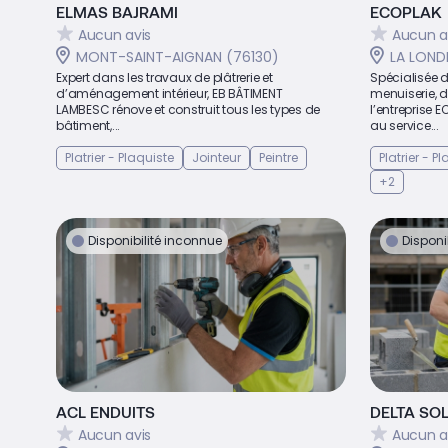
ELMAS BAJRAMI
ECOPLAK
Aucun avis
Aucun a
MONT-SAINT-AIGNAN (76130)
LA LOND
Expert dans les travaux de plâtrerie et
Spécialisée 
d’aménagement intérieur, EB BÂTIMENT
menuiserie, de
LAMBESC rénove et construit tous les types de
l’entreprise 
bâtiment,...
au service...
Platrier - Plaquiste
Jointeur
Peintre
Platrier - P
+2
Disponibilité inconnue
Disponi
ACL ENDUITS
DELTA SO
Aucun avis
Aucun a