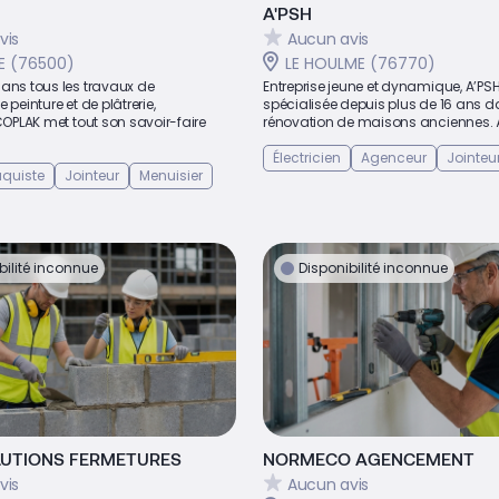
A'PSH
vis
Aucun avis
E (76500)
LE HOULME (76770)
dans tous les travaux de
Entreprise jeune et dynamique, A’PSH
 peinture et de plâtrerie,
spécialisée depuis plus de 16 ans d
ECOPLAK met tout son savoir-faire
rénovation de maisons anciennes. À
Électricien
Agenceur
Jointeu
laquiste
Jointeur
Menuisier
bilité inconnue
Disponibilité inconnue
LUTIONS FERMETURES
NORMECO AGENCEMENT
vis
Aucun avis