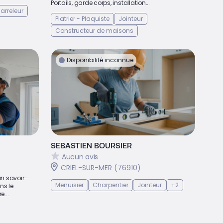
Portails, garde corps, installation...
arreleur
Platrier - Plaquiste
Jointeur
Constructeur de maisons
Disponibilité inconnue
SEBASTIEN BOURSIER
Aucun avis
CRIEL-SUR-MER (76910)
on savoir-
Menuisier
Charpentier
Jointeur
+2
ns le
e...