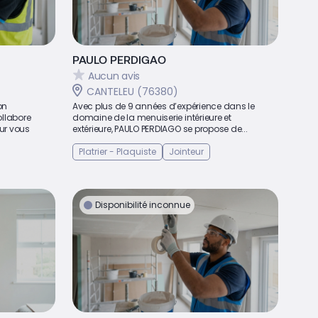
PAULO PERDIGAO
Aucun avis
CANTELEU (76380)
on
Avec plus de 9 années d’expérience dans le
llabore
domaine de la menuiserie intérieure et
ur vous
extérieure, PAULO PERDIAGO se propose de...
Platrier - Plaquiste
Jointeur
Disponibilité inconnue