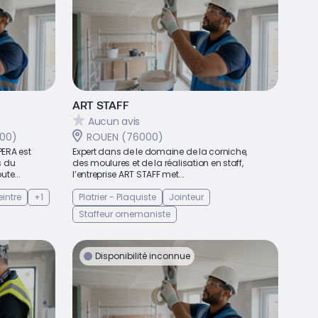
ART STAFF
Aucun avis
700)
ROUEN (76000)
 PERA est
Expert dans de le domaine de la corniche,
s du
des moulures et de la réalisation en staff,
ute...
l’entreprise ART STAFF met...
eintre
+1
Platrier - Plaquiste
Jointeur
Staffeur ornemaniste
Disponibilité inconnue