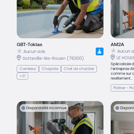
GBT-Toktas
AM2A
Aucun a
Aucun avis
LE HOUL
Sotteville-lès-Rouen (76300)
Spécialisée d
Carreleur
Chapiste
Chef de chantier
l’entreprise A
comme sur de
+21
revêtement...
Platrier - P
Disponibilité inconnue
Disponi