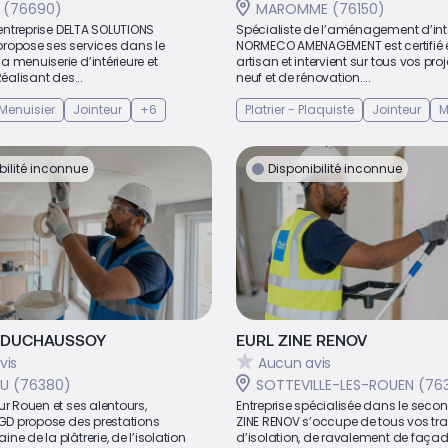
E (76690)
MAROMME (76150)
l’entreprise DELTA SOLUTIONS
Spécialiste de l’aménagement d’inté
ropose ses services dans le
NORMECO AMENAGEMENT est certifié
 menuiserie d’intérieure et
artisan et intervient sur tous vos pro
Réalisant des...
neuf et de rénovation....
Menuisier
Jointeur
+6
Platrier - Plaquiste
Jointeur
M
bilité inconnue
Disponibilité inconnue
 DUCHAUSSOY
EURL ZINE RENOV
vis
Aucun avis
U (76380)
SOTTEVILLE-LES-ROUEN (76
ur Rouen et ses alentours,
Entreprise spécialisée dans le seco
MGD propose des prestations
ZINE RENOV s’occupe de tous vos tr
ne de la plâtrerie, de l’isolation
d’isolation, de ravalement de façade