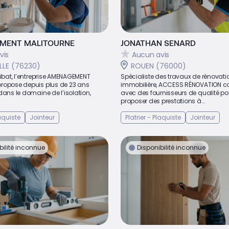
MENT MALITOURNE
JONATHAN SENARD
vis
Aucun avis
LLE (76230)
ROUEN (76000)
libat, l’entreprise AMENAGEMENT
Spécialiste des travaux de rénovati
ropose depuis plus de 23 ans
immobilière, ACCESS RÉNOVATION co
dans le domaine de l’isolation,
avec des fournisseurs de qualité po
proposer des prestations à...
laquiste
Jointeur
Platrier - Plaquiste
Jointeur
bilité inconnue
Disponibilité inconnue