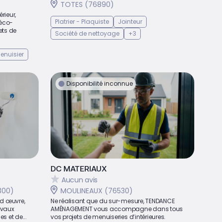
TOTES (76890)
rieur,
Platrier - Plaquiste
Jointeur
 éco-
jets de
Société de nettoyage
+3
enuisier
Disponibilité inconnue
DC MATERIAUX
Aucun avis
300)
MOULINEAUX (76530)
nd œuvre,
Ne réalisant que du sur-mesure, TENDANCE
avaux
AMÉNAGEMENT vous accompagne dans tous
s et de...
vos projets de menuiseries d’intérieures.