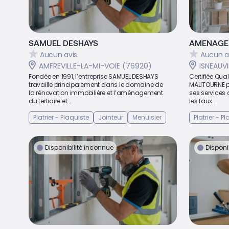
SAMUEL DESHAYS
AMENAGE
Aucun avis
Aucun a
AMFREVILLE-LA-MI-VOIE (76920)
ISNEAUVI
Fondée en 1991, l’entreprise SAMUEL DESHAYS
Certifiée Qua
travaille principalement dans le domaine de
MALITOURNE p
la rénovation immobilière et l’aménagement
ses services 
du tertiaire et...
les faux...
Platrier - Plaquiste
Jointeur
Menuisier
Platrier - P
Disponibilité inconnue
Disponi