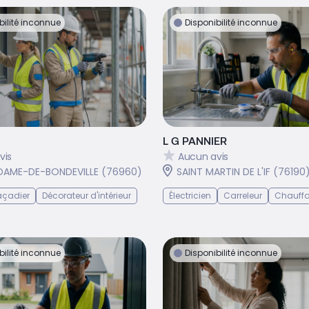
bilité inconnue
Disponibilité inconnue
L G PANNIER
vis
Aucun avis
AME-DE-BONDEVILLE (76960)
SAINT MARTIN DE L'IF (76190
açadier
Décorateur d'intérieur
Électricien
Carreleur
Chauffa
bilité inconnue
Disponibilité inconnue