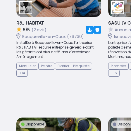
R&J HABITAT
SASU JV 
5/5
(2 avis)
Aucun a
Bacqueville-en-Caux (76730)
Isneauvi
Installée à Bacqueville-en-Caux, l'entreprise
L'entreprise 
R&J HABITAT est une entreprise générale dont
palette de mé
les gérants ont plus de 25 ans d'expérience.
rénovation d
Aménagement...
Maritime, nou
Menuisier
Peintre
Platrier - Plaquiste
Plombier
+14
+16
Disponible
Disponi