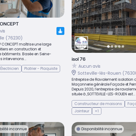
CONCEPT
vis
lle (76230)
JV CONCEPT maîtrise une large
tiers en construction et
e bâtiments. Basée en Seine-
isol 76
s intervenons...
Aucun avis
Électricien
Platrier - Plaquiste
Sotteville-lès-Rouen (7630
Entreprise de Ravalement isolation 
Maçonnerie générale Façade et Pein
Depuis 2020, l’entreprise de ravalem
située à ,SOTTEVILLE-LES-ROUEN est...
Constructeur de maisons
Faça
Jointeur
+1
bilité inconnue
Disponibilité inconnue