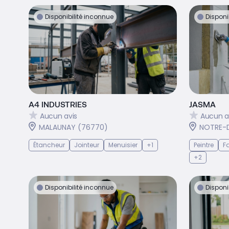
Disponibilité inconnue
Disponi
A4 INDUSTRIES
JASMA
Aucun avis
Aucun a
MALAUNAY (76770)
NOTRE-D
Étancheur
Jointeur
Menuisier
+1
Peintre
F
+2
Disponibilité inconnue
Disponi