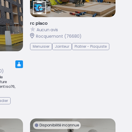
rc placo
Aucun avis
Rocquemont (76680)
Menuisier
Jointeur
Platrier - Plaquiste
0)
de
ture
ent iso76,
dier
Disponibilité inconnue