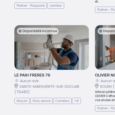
et...
Platrier - Plaquiste
Jointeur
Platrier - P
Disponibilité inconnue
Disponi
LE PAIH FRERES 76
OLIVIER N
Aucun avis
Aucun a
SAINTE-MARGUERITE-SUR-DUCLAIR
ROUEN 
(76480)
Artisan plâtri
OLIVIER s’eff
vos envies en 
Maçon
Gros œuvre
Carreleur
+8
Platrier - P