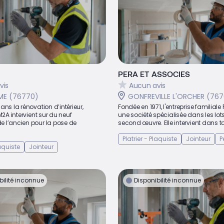
PERA ET ASSOCIES
vis
Aucun avis
ME (76770)
GONFREVILLE L'ORCHER (76
ans la rénovation d’intérieur,
Fondée en 1971, l'entreprise familiale
M2A intervient sur du neuf
une société spécialisée dans les lot
 l’ancien pour la pose de
second œuvre. Elle intervient dans to
Platrier - Plaquiste
Jointeur
P
laquiste
Jointeur
bilité inconnue
Disponibilité inconnue