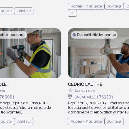
Platrier - Plaquiste
Jointeur
C
laquiste
Jointeur
+1
bilité inconnue
Disponibilité inconnue
OLET
CEDRIC LAUTHE
vis
Aucun avis
(76000)
ISNEAUVILLE (76230)
er depuis plus de 11 ans, NOLET
Depuis 2017, RENOV STYLE met tout s
orce de satisfaire la moindre de
faire au profit de votre habitation da
trouvant les...
domaine de la rénovation d’intérieur
laquiste
Jointeur
Platrier - Plaquiste
Jointeur