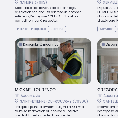
SAHURS (76113)
SIERVILL
Spécialiste des travaux de plafonnage,
Depuis 2011, 
d’isolation et d’enduits d’intérieurs comme
FERMETURES p
extérieurs, l’entreprise ACL ENDUITS met un
domaine de la
point d’honneur à respecter...
d’extérieure. 
Platrier - Plaquiste
Jointeur
Serrurier
Disponibilité inconnue
Disponi
MICKAEL LOURENCO
GREGORY
Aucun avis
Aucun a
SAINT-ETIENNE-DU-ROUVRAY (76800)
CANTELE
Entreprise jeune et dynamique, ML.ENDUIT met
Intervenant s
toute sa motivation au service d’un travail
l’entreprise 
bien fait. Expert dans le domaine de...
dans le domai