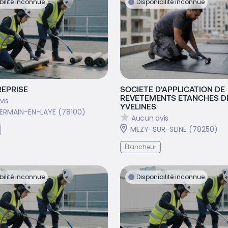
bilité inconnue
Disponibilité inconnue
TREPRISE
SOCIETE D'APPLICATION DE
REVETEMENTS ETANCHES D
vis
YVELINES
ERMAIN-EN-LAYE (78100)
Aucun avis
MEZY-SUR-SEINE (78250)
Étancheur
bilité inconnue
Disponibilité inconnue