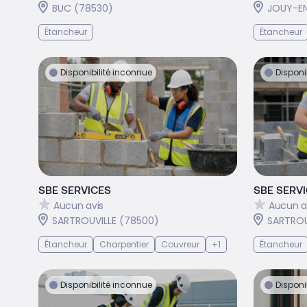
BUC (78530)
JOUY-EN
Étancheur
Étancheur
Disponibilité inconnue
Disponi
SBE SERVICES
SBE SERV
Aucun avis
Aucun a
SARTROUVILLE (78500)
SARTROU
Étancheur
Charpentier
Couvreur
+1
Étancheur
Disponibilité inconnue
Disponi