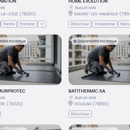
VATION
HOME EVOLUTION
vis
Aucun avis
LA-JOLIE (78200)
MAGNY-LES-HAMEAUX (7811
Peintre
Plombier
+1
Étancheur
Charpentier
Menui
bilité inconnue
Disponibilité inconnue
MURPROTEC
BATITHERMIC SA
vis
Aucun avis
ERE (78320)
HOUDAN (78550)
Étancheur