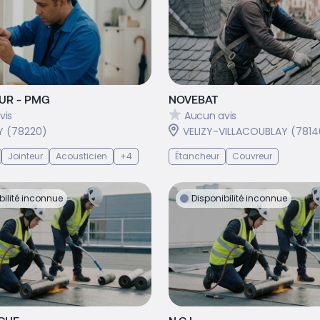
UR - PMG
NOVEBAT
vis
Aucun avis
Y (78220)
VELIZY-VILLACOUBLAY (7814
Jointeur
Acousticien
+4
Étancheur
Couvreur
bilité inconnue
Disponibilité inconnue