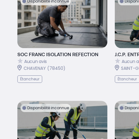
Disponibilité inconnue
Disponi
SOC FRANC ISOLATION REFECTION
J.C.P. EN
Aucun avis
Aucun a
CHAVENAY (78450)
SAINT-G
Étancheur
Étancheur
Disponibilité inconnue
Disponi