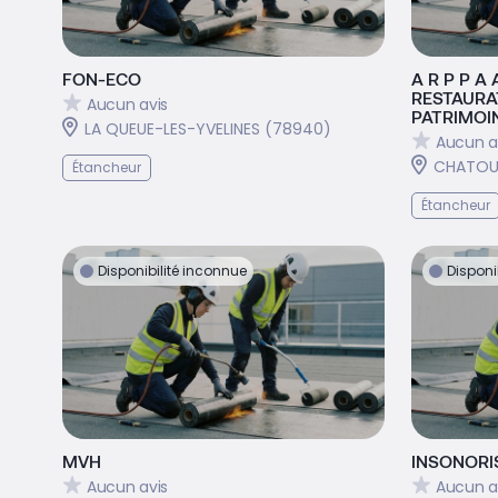
FON-ECO
A R P P A
RESTAURA
Aucun avis
PATRIMOI
LA QUEUE-LES-YVELINES (78940)
Aucun a
CHATOU
Étancheur
Étancheur
Disponibilité inconnue
Disponi
MVH
INSONORI
Aucun avis
Aucun a