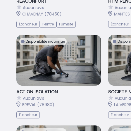
REACONFORT
HTM RENO
Aucun avis
Aucun a
CHAVENAY (78450)
MANTES-
Étancheur
Peintre
Fumiste
Étancheur
Disponibilité inconnue
Disponi
ACTION ISOLATION
SOCIETE 
Aucun avis
Aucun a
BREVAL (78980)
LA VERRI
Étancheur
Étancheur