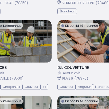
-JOSAS (78350)
VERNEUIL-SUR-SEINE (78480
Étancheur
bilité inconnue
Disponibilité inconnue
ICES
DJL COUVERTURE
vis
Aucun avis
VILLE (78500)
PLAISIR (78370)
Charpentier
Couvreur
+1
Couvreur
Zingueur
Étancheu
bilité inconnue
Disponibilité inconnue