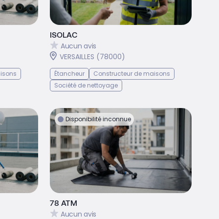
ISOLAC
Aucun avis
VERSAILLES (78000)
isons
Étancheur
Constructeur de maisons
Société de nettoyage
Disponibilité inconnue
78 ATM
Aucun avis