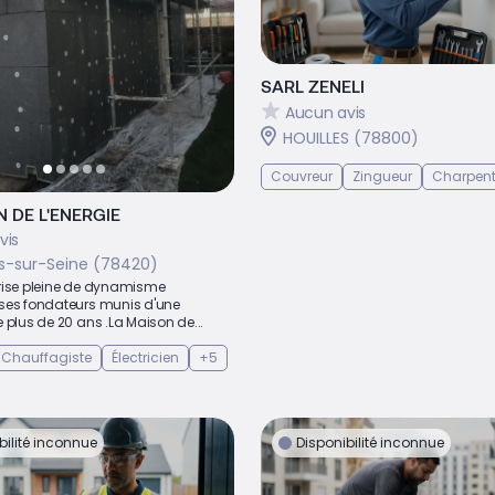
SARL ZENELI
Aucun avis
HOUILLES (78800)
Couvreur
Zingueur
Charpent
 DE L'ENERGIE
vis
es-sur-Seine (78420)
rise pleine de dynamisme
ses fondateurs munis d'une
 plus de 20 ans .La Maison de...
Chauffagiste
Électricien
+5
bilité inconnue
Disponibilité inconnue