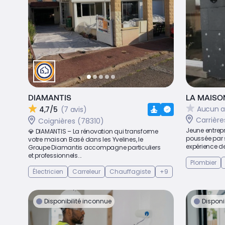
DIAMANTIS
LA MAISON
Aucun a
4,7/5
(7 avis)
Carrièr
Coignières (78310)
Jeune entrep
💎 DIAMANTIS – La rénovation qui transforme
poussée par 
votre maison Basé dans les Yvelines, le
expérience de
Groupe Diamantis accompagne particuliers
et professionnels...
Plombier
Électricien
Carreleur
Chauffagiste
+9
Disponibilité inconnue
Disponi