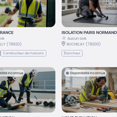
FRANCE
ISOLATION PARIS NORMAND
vis
Aucun avis
LLY (78920)
BUCHELAY (78200)
Constructeur de maisons
Étancheur
bilité inconnue
Disponibilité inconnue