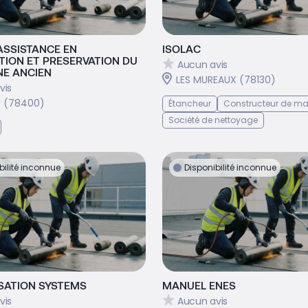
 ASSISTANCE EN
ISOLAC
TION ET PRESERVATION DU
Aucun avis
NE ANCIEN
LES MUREAUX (78130)
vis
 (78400)
Étancheur
Constructeur de ma
Société de nettoyage
bilité inconnue
Disponibilité inconnue
SATION SYSTEMS
MANUEL ENES
vis
Aucun avis