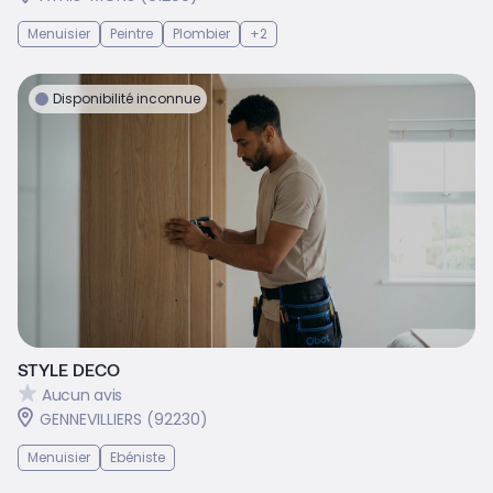
Menuisier
Peintre
Plombier
+2
Disponibilité inconnue
STYLE DECO
Aucun avis
GENNEVILLIERS (92230)
Menuisier
Ebéniste