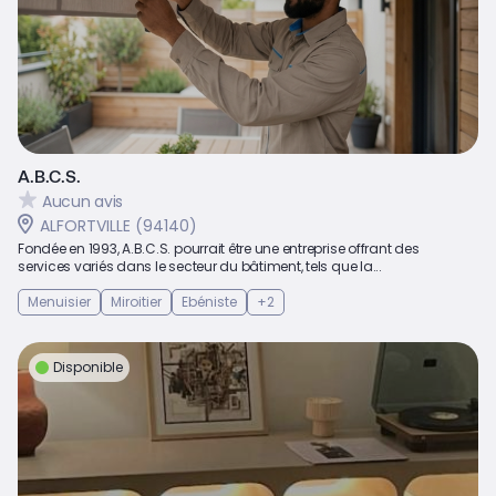
A.B.C.S.
Aucun avis
ALFORTVILLE (94140)
Fondée en 1993, A.B.C.S. pourrait être une entreprise offrant des
services variés dans le secteur du bâtiment, tels que la...
Menuisier
Miroitier
Ebéniste
+2
Disponible