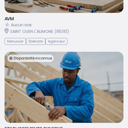
AVM
Aucun avis
SAINT OUEN L'AUMONE (95310)
Menuisier
Ebéniste
Agenceur
Disponibilité inconnue