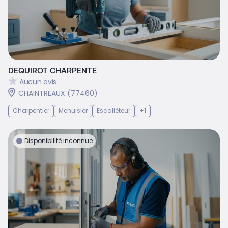
DEQUIROT CHARPENTE
Aucun avis
CHAINTREAUX (77460)
Charpentier
Menuisier
Escaliéteur
+1
Disponibilité inconnue