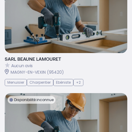
SARL BEAUNE LAMOURET
Aucun avis
MAGNY-EN-VEXIN (95420)
Menuisier
Charpentier
Ebéniste
+2
Disponibilité inconnue