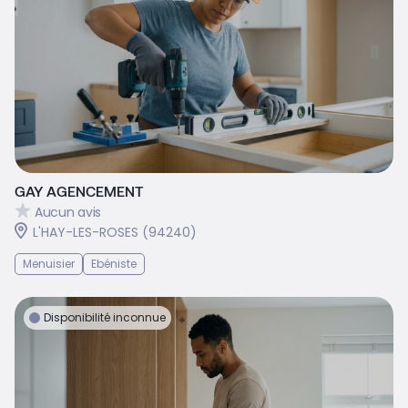
GAY AGENCEMENT
Aucun avis
L'HAY-LES-ROSES (94240)
Menuisier
Ebéniste
Disponibilité inconnue