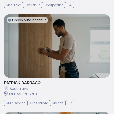
Menuisier
Carreleur
Charpentier
+4
Disponibilité inconnue
PATRICK DARRACQ
Aucun avis
MEDAN (78670)
Multi service
Gros œuvre
Maçon
+7