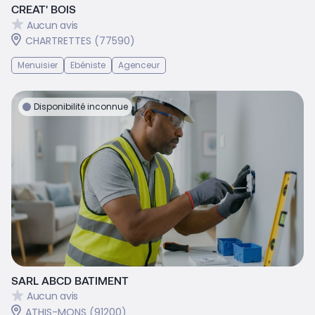
CREAT' BOIS
Aucun avis
CHARTRETTES (77590)
Menuisier
Ebéniste
Agenceur
Disponibilité inconnue
SARL ABCD BATIMENT
Aucun avis
ATHIS-MONS (91200)