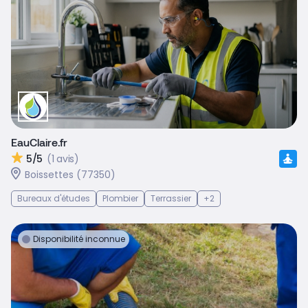
EauClaire.fr
5/5
(1 avis)
Boissettes (77350)
Bureaux d'études
Plombier
Terrassier
+2
Disponibilité inconnue