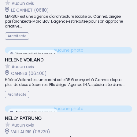
Aucun avis
LE CANNET (06110)
MARSUP est une agence d'architecture établie au Cannet, dirigée
par l'architecte Marc Eloy. L'agence est réputée pour son approche
créative...
Architecte
Aucune photo
Disponibilité inconnue
HELENE VOILAND
Aucun avis
CANNES (06400)
Hélène Voiland est une architecte DPLG exerçant à Cannes depuis
plus de deux décennies. Elle dirige l'Agence LN.A, spécialisée dans...
Architecte
Aucune photo
Disponibilité inconnue
NELLY PATRUNO
Aucun avis
VALLAURIS (06220)