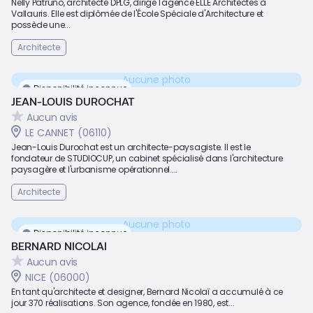
Nelly Patruno, architecte DPLG, dirige l'agence ELLE Architectes à
Vallauris. Elle est diplômée de l'École Spéciale d'Architecture et
possède une...
Architecte
Aucune photo
Disponibilité inconnue
JEAN-LOUIS DUROCHAT
Aucun avis
LE CANNET (06110)
Jean-Louis Durochat est un architecte-paysagiste. Il est le
fondateur de STUDIOCUP, un cabinet spécialisé dans l'architecture
paysagère et l'urbanisme opérationnel....
Architecte
Aucune photo
Disponibilité inconnue
BERNARD NICOLAI
Aucun avis
NICE (06000)
En tant qu'architecte et designer, Bernard Nicolaï a accumulé à ce
jour 370 réalisations. Son agence, fondée en 1980, est...