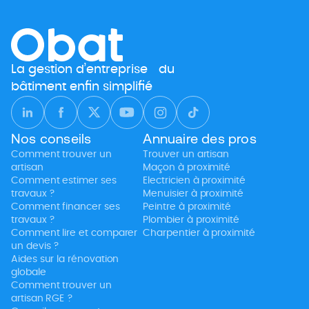
généralement très appréciés. Salle de jeux,
buanderie, chambre atypique… Si vous y apportez
le soin nécessaire, le résultat est souvent bluffant !
[…]
La gestion d’entreprise du
bâtiment enfin simplifié
Nos conseils
Annuaire des pros
Comment trouver un
Trouver un artisan
artisan
Maçon à proximité
Comment estimer ses
Electricien à proximité
travaux ?
Menuisier à proximité
Comment financer ses
Peintre à proximité
travaux ?
Plombier à proximité
Comment lire et comparer
Charpentier à proximité
un devis ?
Aides sur la rénovation
globale
Comment trouver un
artisan RGE ?