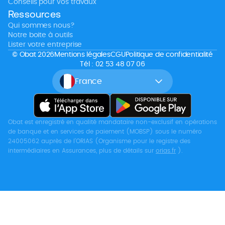
Conseils pour vos travaux
Ressources
Qui sommes nous?
Notre boite à outils
Lister votre entreprise
© Obat 2026
Mentions légales
CGU
Politique de confidentialité
Tél : 02 53 48 07 06
France
Obat est enregistré en qualité mandataire non-exclusif en opérations
de banque et en services de paiement (MOBSP) sous le numéro
24005062 auprès de l’ORIAS (Organisme pour le registre des
intermédiaires en Assurances, plus de détails sur
orias.fr
).