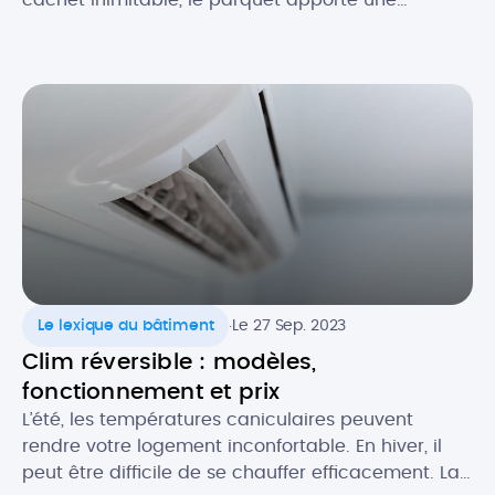
excellente isolation thermique et acoustique à
votre pièce. Essences classiques ou exotiques,
pose simple ou personnalisée : le parquet
s’adapte à tous les goûts et tous les budgets. Quel
est le prix de pose au […]
.
Le lexique du bâtiment
Le 27 Sep. 2023
Clim réversible : modèles,
fonctionnement et prix
L’été, les températures caniculaires peuvent
rendre votre logement inconfortable. En hiver, il
peut être difficile de se chauffer efficacement. La