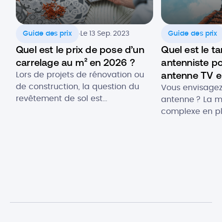
.
Guide des prix
Le 13 Sep. 2023
Guide des prix
Quel est le prix de pose d’un
Quel est le ta
carrelage au m² en 2026 ?
antenniste po
antenne TV e
Lors de projets de rénovation ou
de construction, la question du
Vous envisagez 
revêtement de sol est
antenne ? La 
incontournable. Le carrelage,
complexe en pl
réputé pour ses avantages
périlleuse. C’es
esthétiques et pratiques, demeure
fortement rec
un choix prisé par de nombreux
appel à un inst
foyers. Cependant, les coûts liés à
TV qui possède 
la pose de carrelage par un
l’équipement n
professionnel sont des
quel est le prix
considérations essentielles à
antenne TV ? P
prendre en compte. Dans cet […]
mieux votre bud
guide complet 