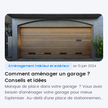
climatisation réversible est une solution qui vous
permet de bénéficier d’un confort thermique
optimal en toutes saisons. Découvrez tout ce qu’il
faut savoir sur la clim’ réversible, ou pompe à
chaleur air/air : comment elle […]
.
Aménagement intérieur et extérieur
Le 13 juin 2024
Comment aménager un garage ?
Conseils et idées
Manque de place dans votre garage ? Vous avez
besoin d’aménager votre garage pour mieux
l’optimiser. Au-delà d’une place de stationnement,
le garage peut également être utilisé pour