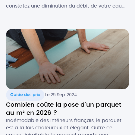
constatez une diminution du débit de votre eau
chaude ? Face à ce genre de désagréments, il y a
fort à parier que votre chauffe-eau ait besoin
d’une réparation. Et c’est bien connu, une panne
de chauffe-eau n’arrive jamais au […]
.
Guide des prix
Le 25 Sep. 2024
Combien coûte la pose d’un parquet
au m² en 2026 ?
Indémodable des intérieurs français, le parquet
est à la fois chaleureux et élégant. Outre ce
cachet inimitable, le parquet apporte une