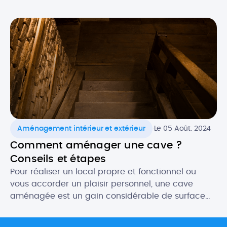
répondre à d’autres fonctions. Vous pouvez ainsi
aménager des zones de votre garage en atelier
de bricolage, stockage, dressing ou encore
buanderie, voire l’exploiter en pièce de […]
.
Aménagement intérieur et extérieur
Le 05 Août. 2024
Comment aménager une cave ?
Conseils et étapes
Pour réaliser un local propre et fonctionnel ou
vous accorder un plaisir personnel, une cave
aménagée est un gain considérable de surface
habitable. Les possibilités d’aménagement d’une
cave sont multiples pour créer des espaces